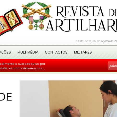
Sexta-Feira, 07 de Agosto de 2
AÇÕES
MULTIMÉDIA
CONTACTOS
MILITARES
facilmente a sua pesquisa por
evista ou outras informações...
DE