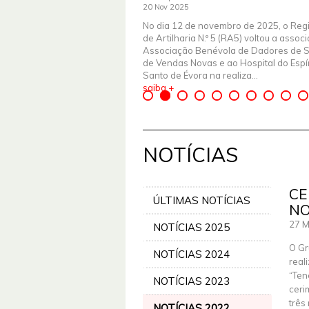
20 Nov 2025
No dia 12 de novembro de 2025, o Reg
de Artilharia N.º 5 (RA5) voltou a assoc
Associação Benévola de Dadores de 
de Vendas Novas e ao Hospital do Espír
Santo de Évora na realiza...
saiba +
NOTÍCIAS
CE
ÚLTIMAS NOTÍCIAS
NO
27 M
NOTÍCIAS 2025
O Gr
NOTÍCIAS 2024
real
“Ten
NOTÍCIAS 2023
ceri
três
NOTÍCIAS 2022