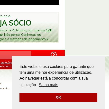
e-se e...
JA SÓCIO
ista de Artilharia, por apenas
12€
no
. Não perca! Conheças as
ções e métodos de pagamento >
 proteção de dados
e aceito o processamento e
ais para os fins mencionados.
Este website usa cookies para garantir que
tem uma melhor experiência de utilização.
PAGAMENTOS ONLINE
Ao navegar está a concordar com a sua
o
utilização.
Saiba mais
gamento
OK
Site by
omsite.com