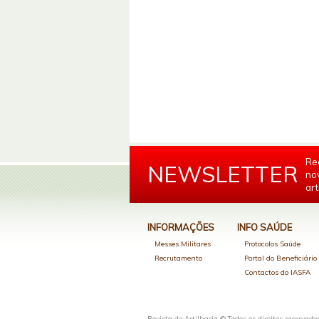
Re
NEWSLETTER
no
art
INFORMAÇÕES
INFO SAÚDE
Messes Militares
Protocolos Saúde
Recrutamento
Portal do Beneficiári
Contactos do IASFA
Revista de Artilharia © Todos os direitos reservado