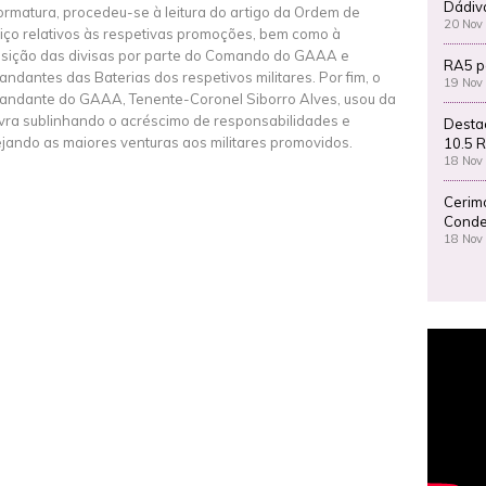
Dádiv
ormatura, procedeu-se à leitura do artigo da Ordem de
20 Nov
iço relativos às respetivas promoções, bem como à
sição das divisas por parte do Comando do GAAA e
RA5 p
ndantes das Baterias dos respetivos militares. Por fim, o
19 Nov
ndante do GAAA, Tenente-Coronel Siborro Alves, usou da
vra sublinhando o acréscimo de responsabilidades e
Desta
jando as maiores venturas aos militares promovidos.
10.5 R
18 Nov
Cerim
Conde
18 Nov