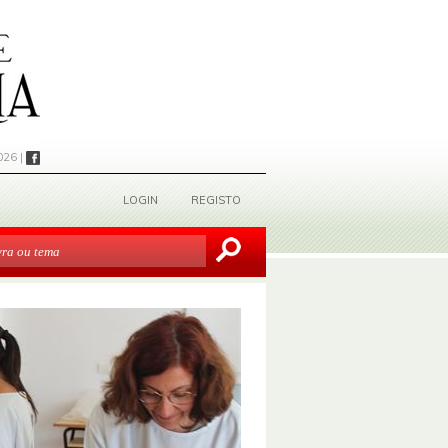
026 |
LOGIN
REGISTO