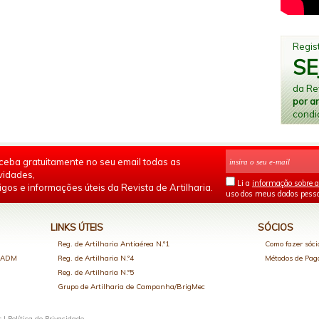
Regist
SE
da Rev
por a
condi
ceba gratuitamente no seu email todas as
vidades,
Li a
informação sobre a
igos e informações úteis da Revista de Artilharia.
uso dos meus dados pesso
LINKS ÚTEIS
SÓCIOS
Reg. de Artilharia Antiaérea N.º1
Como fazer sóci
o ADM
Reg. de Artilharia N.º4
Métodos de Pa
Reg. de Artilharia N.º5
Grupo de Artilharia de Campanha/BrigMec
s |
Política de Privacidade