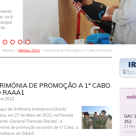
imento
iar-se à
Sangue
ito
Notícias >
Notícias 2022
> Cerimónia de Promoção a 1º Cabo no RAAA1
RIMÓNIA DE PROMOÇÃO A 1º CABO
 RAAA1
notí
ai 2022
upo de Artilharia Antiaérea (GAAA)
izou, em 27 de Maio de 2022, na Parada
GAC 1
ente-General Themudo Barata”, a
252
21 Nov
mónia de promoção ao posto de 1º Cabo, a
 militares do GAAA.