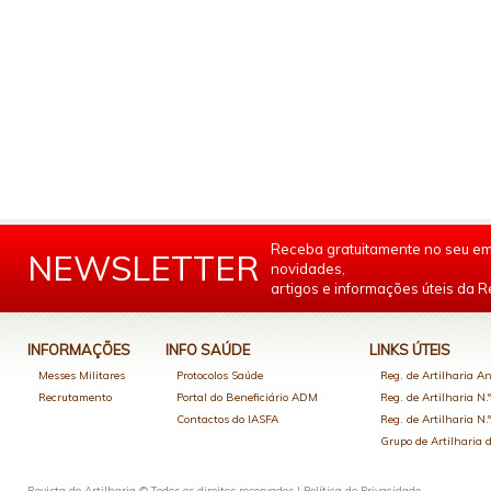
Receba gratuitamente no seu em
NEWSLETTER
novidades,
artigos e informações úteis da Re
INFORMAÇÕES
INFO SAÚDE
LINKS ÚTEIS
Messes Militares
Protocolos Saúde
Reg. de Artilharia An
Recrutamento
Portal do Beneficiário ADM
Reg. de Artilharia N.
Contactos do IASFA
Reg. de Artilharia N.
Grupo de Artilharia
Revista de Artilharia © Todos os direitos reservados |
Política de Privacidade