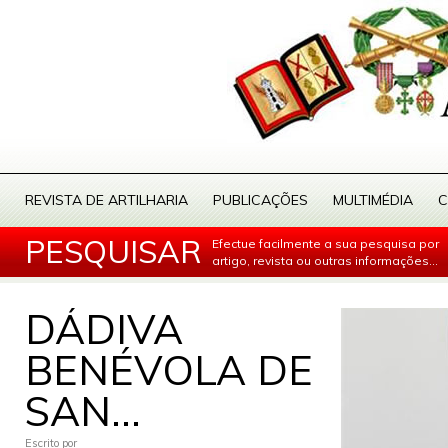
REVISTA DE ARTILHARIA
PUBLICAÇÕES
MULTIMÉDIA
C
PESQUISAR
Efectue facilmente a sua pesquisa por
artigo, revista ou outras informações...
DÁDIVA
BENÉVOLA DE
SAN...
Escrito por