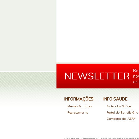
Re
NEWSLETTER
no
art
INFORMAÇÕES
INFO SAÚDE
Messes Militares
Protocolos Saúde
Recrutamento
Portal do Beneficiári
Contactos do IASFA
Revista de Artilharia © Todos os direitos reservado