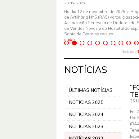
20 Nov 2025
No dia 12 de novembro de 2025, o Reg
de Artilharia N.º 5 (RA5) voltou a assoc
Associação Benévola de Dadores de 
de Vendas Novas e ao Hospital do Espír
Santo de Évora na realiza...
saiba +
Notícias >
NOTÍCIAS
“F
ÚLTIMAS NOTÍCIAS
TE
26 M
NOTÍCIAS 2025
Em 2
NOTÍCIAS 2024
Rodr
(RA4
NOTÍCIAS 2023
Tene
Espe
NOTÍCIAS 2022