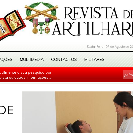
Sexta-Feira, 07 de Agosto de 2
AÇÕES
MULTIMÉDIA
CONTACTOS
MILITARES
facilmente a sua pesquisa por
evista ou outras informações...
DE