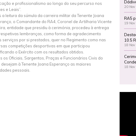
Dádiv
cação e profissionalismo ao longo do seu percurso nos
20 Nov
tes e Leais”.
 a leitura da súmula da carreira militar da Tenente Joana
RA5 p
ranço, o Comandante do RA4, Coronel de Artilharia Vicente
19 Nov
ira, entidade que presidiu à cerimónia, procedeu à entrega
respetivas lembranças, como forma de agradecimento
Desta
s serviços por si prestados, quer no Regimento como nas
10.5 R
18 Nov
rsas competições desportivas em que participou
ificando o Exército com os resultados obtidos.
Cerim
s os Oficiais, Sargentos, Praças e Funcionários Civis do
Conde
 desejam à Tenente Joana Esperanço as maiores
18 Nov
cidades pessoais.