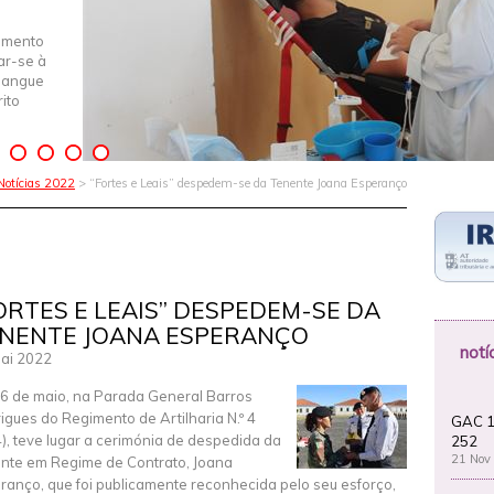
imento
iar-se à
Sangue
ito
Notícias 2022
> “Fortes e Leais” despedem-se da Tenente Joana Esperanço
ORTES E LEAIS” DESPEDEM-SE DA
NENTE JOANA ESPERANÇO
notí
ai 2022
6 de maio, na Parada General Barros
igues do Regimento de Artilharia N.º 4
GAC 1
), teve lugar a cerimónia de despedida da
252
21 Nov
nte em Regime de Contrato, Joana
ranço, que foi publicamente reconhecida pelo seu esforço,