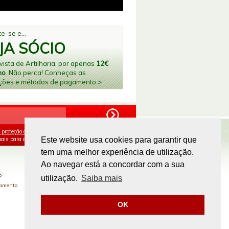
e-se e...
JA SÓCIO
ista de Artilharia, por apenas
12€
no
. Não perca! Conheças as
ções e métodos de pagamento >
 proteção de dados
e aceito o processamento e
ais para os fins mencionados.
Este website usa cookies para garantir que
tem uma melhor experiência de utilização.
PAGAMENTOS ONLINE
Ao navegar está a concordar com a sua
o
utilização.
Saiba mais
gamento
OK
Site by
omsite.com