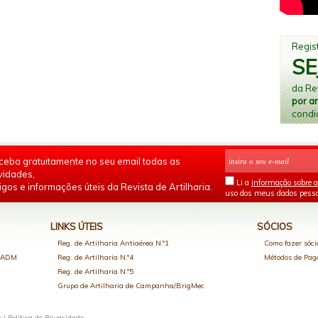
Regist
SE
da Rev
por a
condi
ceba gratuitamente no seu email todas as
vidades,
Li a
informação sobre a
igos e informações úteis da Revista de Artilharia.
uso dos meus dados pesso
LINKS ÚTEIS
SÓCIOS
Reg. de Artilharia Antiaérea N.º1
Como fazer sóci
o ADM
Reg. de Artilharia N.º4
Métodos de Pa
Reg. de Artilharia N.º5
Grupo de Artilharia de Campanha/BrigMec
s |
Política de Privacidade