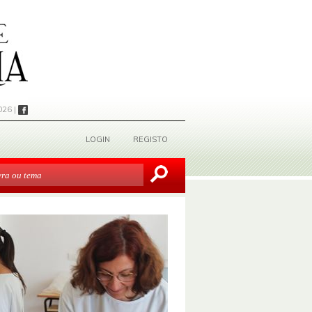
026 |
LOGIN
REGISTO