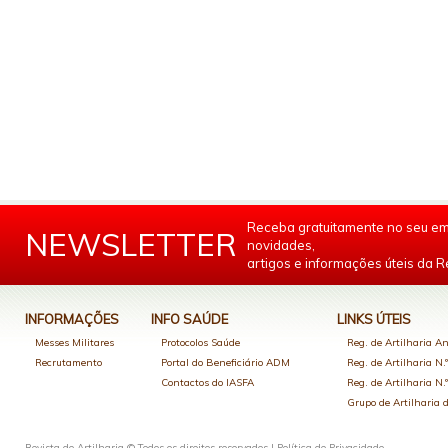
Receba gratuitamente no seu em
NEWSLETTER
novidades,
artigos e informações úteis da Re
INFORMAÇÕES
INFO SAÚDE
LINKS ÚTEIS
Messes Militares
Protocolos Saúde
Reg. de Artilharia An
Recrutamento
Portal do Beneficiário ADM
Reg. de Artilharia N.
Contactos do IASFA
Reg. de Artilharia N.
Grupo de Artilharia
Revista de Artilharia © Todos os direitos reservados |
Política de Privacidade