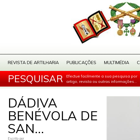
REVISTA DE ARTILHARIA
PUBLICAÇÕES
MULTIMÉDIA
C
PESQUISAR
Efectue facilmente a sua pesquisa por
artigo, revista ou outras informações...
DÁDIVA
BENÉVOLA DE
SAN...
Escrito por