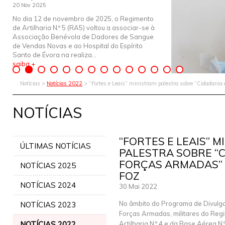
20 Nov 2025
No dia 12 de novembro de 2025, o Regimento
de Artilharia N.º 5 (RA5) voltou a associar-se à
Associação Benévola de Dadores de Sangue
de Vendas Novas e ao Hospital do Espírito
Santo de Évora na realiza...
saiba +
Notícias >
Notícias 2022
> “Fortes e Leais” ministram palestra sobre “Cidadania
NOTÍCIAS
“FORTES E LEAIS” 
ÚLTIMAS NOTÍCIAS
PALESTRA SOBRE “C
FORÇAS ARMADAS” 
NOTÍCIAS 2025
FOZ
NOTÍCIAS 2024
30 Mai 2022
No âmbito do Programa de Divulg
NOTÍCIAS 2023
Forças Armadas, militares do Reg
NOTÍCIAS 2022
Artilharia N.º 4 e da Base Aérea N.º