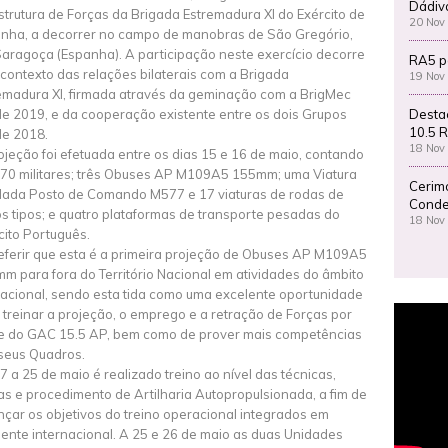
Dádiv
strutura de Forças da Brigada Estremadura XI do Exército de
20 Nov
nha, a decorrer no campo de manobras de São Gregório,
aragoça (Espanha). A participação neste exercício decorre
RA5 p
contexto das relações bilaterais com a Brigada
19 Nov
emadura XI, firmada através da geminação com a BrigMec
Desta
e 2019, e da cooperação existente entre os dois Grupos
10.5 R
e 2018.
18 Nov
ojeção foi efetuada entre os dias 15 e 16 de maio, contando
70 militares; três Obuses AP M109A5 155mm; uma Viatura
Cerim
dada Posto de Comando M577 e 17 viaturas de rodas de
Conde
os tipos; e quatro plataformas de transporte pesadas do
18 Nov
cito Português.
eferir que esta é a primeira projeção de Obuses AP M109A5
m para fora do Território Nacional em atividades do âmbito
acional, sendo esta tida como uma excelente oportunidade
 treinar a projeção, o emprego e a retração de Forças por
e do GAC 15.5 AP, bem como de prover mais competências
seus Quadros.
7 a 25 de maio é realizado treino ao nível das técnicas,
cas e procedimento de Artilharia Autopropulsionada, a fim de
nçar os objetivos do treino operacional integrados em
ente internacional. A 25 e 26 de maio as duas Unidades