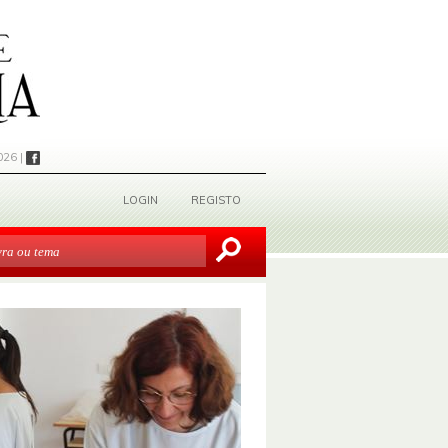
026 |
LOGIN
REGISTO