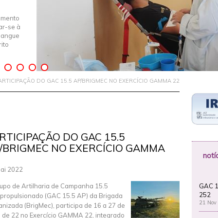
imento
iar-se à
Sangue
ito
ARTICIPAÇÃO DO GAC 15.5 AP/BRIGMEC NO EXERCÍCIO GAMMA 22
RTICIPAÇÃO DO GAC 15.5
/BRIGMEC NO EXERCÍCIO GAMMA
notí
ai 2022
GAC 1
upo de Artilharia de Campanha 15.5
252
propulsionado (GAC 15.5 AP) da Brigada
21 Nov
nizada (BrigMec), participa de 16 a 27 de
 de 22 no Exercício GAMMA 22, integrado