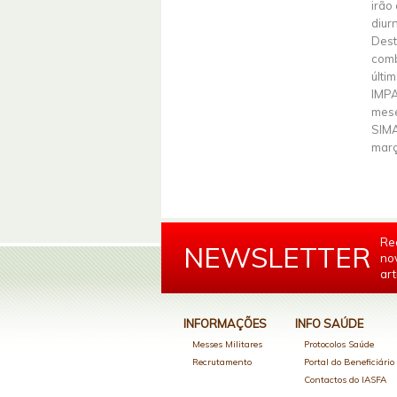
irão
diur
Dest
comb
últi
IMPA
mese
SIMA
març
Re
NEWSLETTER
no
art
INFORMAÇÕES
INFO SAÚDE
Messes Militares
Protocolos Saúde
Recrutamento
Portal do Beneficiári
Contactos do IASFA