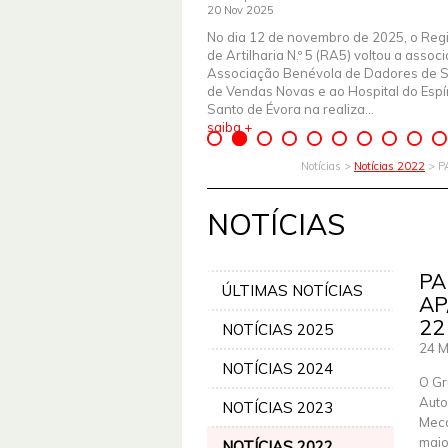
20 Nov 2025
No dia 12 de novembro de 2025, o Reg
de Artilharia N.º 5 (RA5) voltou a assoc
Associação Benévola de Dadores de 
de Vendas Novas e ao Hospital do Espír
Santo de Évora na realiza...
saiba +
Notícias >
Notícias 2022
> P
NOTÍCIAS
PA
ÚLTIMAS NOTÍCIAS
AP
22
NOTÍCIAS 2025
24 M
NOTÍCIAS 2024
O Gr
Auto
NOTÍCIAS 2023
Meca
maio
NOTÍCIAS 2022