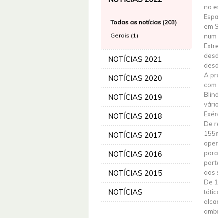
na e
Espa
Todas as notícias (203)
em S
Gerais (1)
num 
Extr
desd
NOTÍCIAS 2021
desd
A pr
NOTÍCIAS 2020
com 
Blin
NOTÍCIAS 2019
vári
Exér
NOTÍCIAS 2018
De r
155m
NOTÍCIAS 2017
oper
para
NOTÍCIAS 2016
part
NOTÍCIAS 2015
aos 
De 1
NOTÍCIAS
táti
alca
ambi