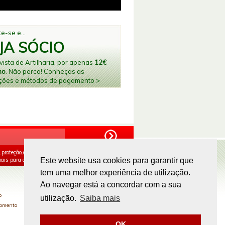
e-se e...
JA SÓCIO
ista de Artilharia, por apenas
12€
no
. Não perca! Conheças as
ções e métodos de pagamento >
 proteção de dados
e aceito o processamento e
ais para os fins mencionados.
Este website usa cookies para garantir que
tem uma melhor experiência de utilização.
PAGAMENTOS ONLINE
Ao navegar está a concordar com a sua
o
utilização.
Saiba mais
gamento
OK