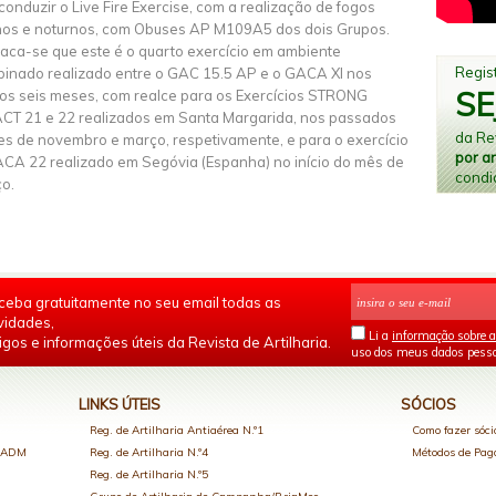
 conduzir o Live Fire Exercise, com a realização de fogos
nos e noturnos, com Obuses AP M109A5 dos dois Grupos.
aca-se que este é o quarto exercício em ambiente
Regist
inado realizado entre o GAC 15.5 AP e o GACA XI nos
SE
mos seis meses, com realce para os Exercícios STRONG
CT 21 e 22 realizados em Santa Margarida, nos passados
da Rev
s de novembro e março, respetivamente, e para o exercício
por a
CA 22 realizado em Segóvia (Espanha) no início do mês de
condi
o.
ceba gratuitamente no seu email todas as
vidades,
Li a
informação sobre a
igos e informações úteis da Revista de Artilharia.
uso dos meus dados pesso
LINKS ÚTEIS
SÓCIOS
Reg. de Artilharia Antiaérea N.º1
Como fazer sóci
o ADM
Reg. de Artilharia N.º4
Métodos de Pa
Reg. de Artilharia N.º5