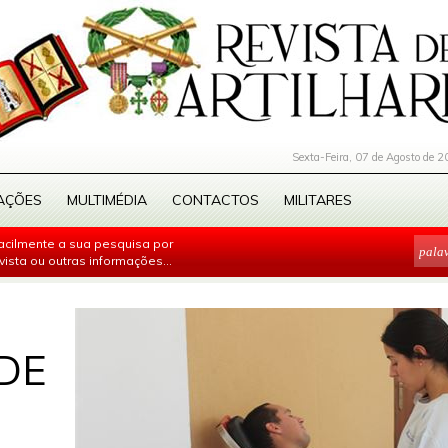
Sexta-Feira, 07 de Agosto de 2
AÇÕES
MULTIMÉDIA
CONTACTOS
MILITARES
facilmente a sua pesquisa por
evista ou outras informações...
DE