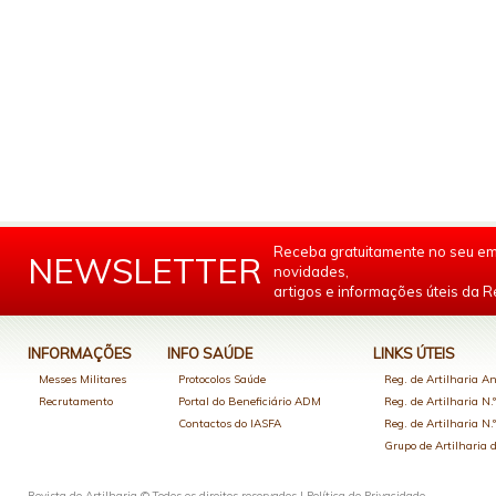
Receba gratuitamente no seu em
NEWSLETTER
novidades,
artigos e informações úteis da Re
INFORMAÇÕES
INFO SAÚDE
LINKS ÚTEIS
Messes Militares
Protocolos Saúde
Reg. de Artilharia An
Recrutamento
Portal do Beneficiário ADM
Reg. de Artilharia N.
Contactos do IASFA
Reg. de Artilharia N.
Grupo de Artilharia
Revista de Artilharia © Todos os direitos reservados |
Política de Privacidade