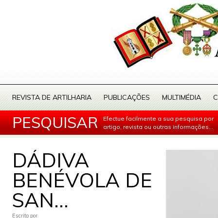
REVISTA DE ARTILHARIA
PUBLICAÇÕES
MULTIMÉDIA
C
PESQUISAR
Efectue facilmente a sua pesquisa por
artigo, revista ou outras informações...
DÁDIVA
BENÉVOLA DE
SAN...
Escrito por