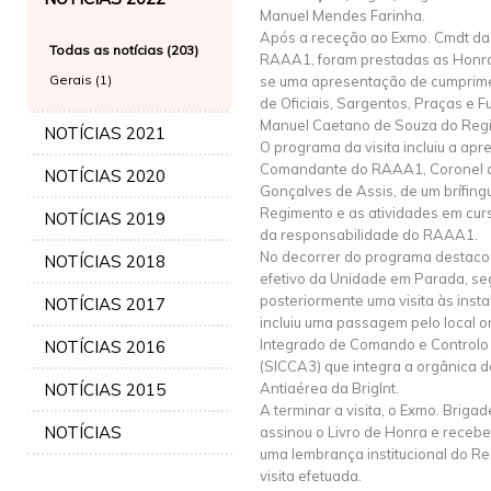
Manuel Mendes Farinha.
Após a receção ao Exmo. Cmdt da
Todas as notícias (203)
RAAA1, foram prestadas as Honr
Gerais (1)
se uma apresentação de cumprim
de Oficiais, Sargentos, Praças e F
Manuel Caetano de Souza do Reg
NOTÍCIAS 2021
O programa da visita incluiu a ap
Comandante do RAAA1, Coronel de
NOTÍCIAS 2020
Gonçalves de Assis, de um brífing
Regimento e as atividades em curs
NOTÍCIAS 2019
da responsabilidade do RAAA1.
No decorrer do programa destaco
NOTÍCIAS 2018
efetivo da Unidade em Parada, se
posteriormente uma visita às inst
NOTÍCIAS 2017
incluiu uma passagem pelo local 
Integrado de Comando e Controlo 
NOTÍCIAS 2016
(SICCA3) que integra a orgânica d
NOTÍCIAS 2015
Antiaérea da BrigInt.
A terminar a visita, o Exmo. Brig
NOTÍCIAS
assinou o Livro de Honra e rec
uma lembrança institucional do Re
visita efetuada.