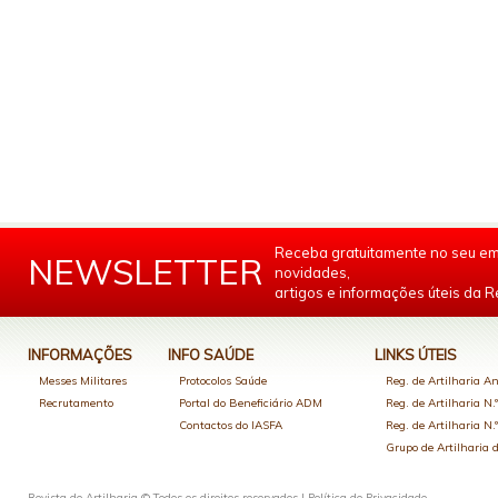
Receba gratuitamente no seu em
NEWSLETTER
novidades,
artigos e informações úteis da Re
INFORMAÇÕES
INFO SAÚDE
LINKS ÚTEIS
Messes Militares
Protocolos Saúde
Reg. de Artilharia An
Recrutamento
Portal do Beneficiário ADM
Reg. de Artilharia N.
Contactos do IASFA
Reg. de Artilharia N.
Grupo de Artilharia
Revista de Artilharia © Todos os direitos reservados |
Política de Privacidade