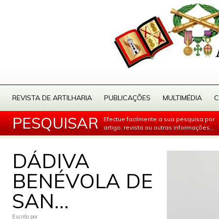
REVISTA DE ARTILHARIA
PUBLICAÇÕES
MULTIMÉDIA
C
PESQUISAR
Efectue facilmente a sua pesquisa por
artigo, revista ou outras informações...
DÁDIVA
BENÉVOLA DE
SAN...
Escrito por