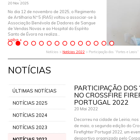
20 Nov 2025
No dia 12 de novembro de 2025, o Regimento
de Artilharia N.º 5 (RA5) voltou a associar-se à
Associação Benévola de Dadores de Sangue
de Vendas Novas e ao Hospital do Espírito
Santo de Évora na realiza...
saiba +
Notícias >
Notícias 2022
> Participação dos “Fortes e Leais”
NOTÍCIAS
PARTICIPAÇÃO DOS 
ÚLTIMAS NOTÍCIAS
NO CROSSFIRE FIRE
PORTUGAL 2022
NOTÍCIAS 2025
20 Mai 2022
NOTÍCIAS 2024
Decorreu na cidade de Leiria, nos 
de maio, a segunda edição do Cro
NOTÍCIAS 2023
Firefighter Portugal 2022, um eve
desportivo organizado pelo Corp
NOTÍCIAS 2022