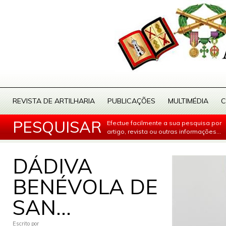
REVISTA DE ARTILHARIA
PUBLICAÇÕES
MULTIMÉDIA
C
PESQUISAR
Efectue facilmente a sua pesquisa por
artigo, revista ou outras informações...
DÁDIVA
BENÉVOLA DE
SAN...
Escrito por