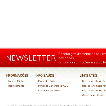
Receba gratuitamente no seu em
NEWSLETTER
novidades,
artigos e informações úteis da Re
INFORMAÇÕES
INFO SAÚDE
LINKS ÚTEIS
Messes Militares
Protocolos Saúde
Reg. de Artilharia An
Recrutamento
Portal do Beneficiário ADM
Reg. de Artilharia N.
Contactos do IASFA
Reg. de Artilharia N.
Grupo de Artilharia
Revista de Artilharia © Todos os direitos reservados |
Política de Privacidade