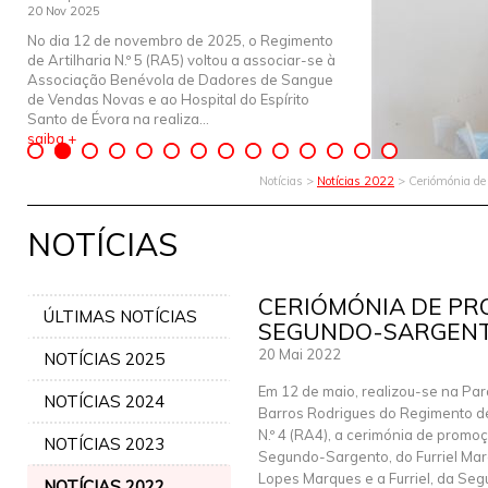
20 Nov 2025
No dia 12 de novembro de 2025, o Regimento
de Artilharia N.º 5 (RA5) voltou a associar-se à
Associação Benévola de Dadores de Sangue
de Vendas Novas e ao Hospital do Espírito
Santo de Évora na realiza...
saiba +
Notícias >
Notícias 2022
> Ceriómónia de
NOTÍCIAS
CERIÓMÓNIA DE P
ÚLTIMAS NOTÍCIAS
SEGUNDO-SARGENT
20 Mai 2022
NOTÍCIAS 2025
Em 12 de maio, realizou-se na Pa
NOTÍCIAS 2024
Barros Rodrigues do Regimento de
N.º 4 (RA4), a cerimónia de promo
NOTÍCIAS 2023
Segundo-Sargento, do Furriel Ma
Lopes Marques e a Furriel, da Seg
NOTÍCIAS 2022