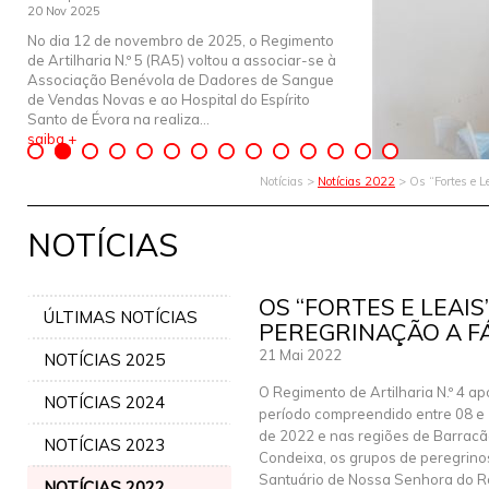
20 Nov 2025
No dia 12 de novembro de 2025, o Regimento
de Artilharia N.º 5 (RA5) voltou a associar-se à
Associação Benévola de Dadores de Sangue
de Vendas Novas e ao Hospital do Espírito
Santo de Évora na realiza...
saiba +
Notícias >
Notícias 2022
> Os “Fortes e Le
NOTÍCIAS
OS “FORTES E LEAIS
ÚLTIMAS NOTÍCIAS
PEREGRINAÇÃO A F
21 Mai 2022
NOTÍCIAS 2025
O Regimento de Artilharia N.º 4 ap
NOTÍCIAS 2024
período compreendido entre 08 e
de 2022 e nas regiões de Barracã
NOTÍCIAS 2023
Condeixa, os grupos de peregrino
Santuário de Nossa Senhora do Ro
NOTÍCIAS 2022