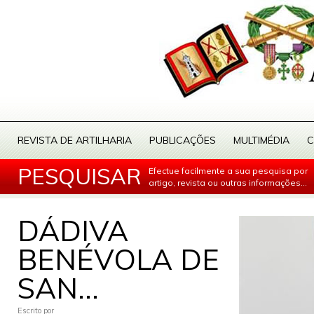
REVISTA DE ARTILHARIA
PUBLICAÇÕES
MULTIMÉDIA
C
PESQUISAR
Efectue facilmente a sua pesquisa por
artigo, revista ou outras informações...
DÁDIVA
BENÉVOLA DE
SAN...
Escrito por