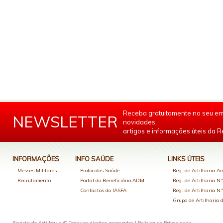
Receba gratuitamente no seu em
NEWSLETTER
novidades,
artigos e informações úteis da Re
INFORMAÇÕES
INFO SAÚDE
LINKS ÚTEIS
Messes Militares
Protocolos Saúde
Reg. de Artilharia An
Recrutamento
Portal do Beneficiário ADM
Reg. de Artilharia N.
Contactos do IASFA
Reg. de Artilharia N.
Grupo de Artilharia
Revista de Artilharia © Todos os direitos reservados |
Política de Privacidade