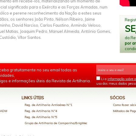
mento em recebê-los, materializando um momento de
cial significado para o Exército e as Forças Armadas, num
ólico e perene reconhecimento da Nação a estes seus
dãos, os senhores João Pinto, Nélson Ribeiro, Jaime
Regist
inho, David Narciso, Carlos Faustino, Armindo Veloso,
SE
el Matias, Joaquim Pedro, Manuel Almeida, António Gomes,
 Custódio, Vítor Santos.
da Rev
por a
condi
ceba gratuitamente no seu email todas as
vidades,
Li a
informação sobre a
igos e informações úteis da Revista de Artilharia.
uso dos meus dados pesso
LINKS ÚTEIS
SÓCIOS
Reg. de Artilharia Antiaérea N.º1
Como fazer sóci
o ADM
Reg. de Artilharia N.º4
Métodos de Pa
Reg. de Artilharia N.º5
Grupo de Artilharia de Campanha/BrigMec