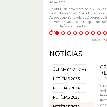
20 Nov 2025
No dia 12 de novembro de 2025, o Reg
de Artilharia N.º 5 (RA5) voltou a assoc
Associação Benévola de Dadores de 
de Vendas Novas e ao Hospital do Espír
Santo de Évora na realiza...
saiba +
Notícias >
No
NOTÍCIAS
CE
ÚLTIMAS NOTÍCIAS
RE
11 A
NOTÍCIAS 2025
O Ex
NOTÍCIAS 2024
abri
Rodr
NOTÍCIAS 2023
(RA4
cida
NOTÍCIAS 2022