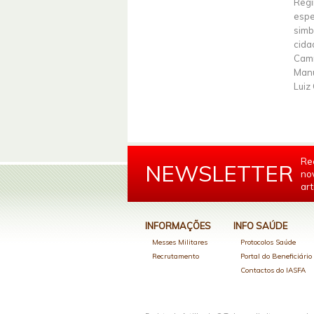
Regi
espe
simb
cida
Camn
Manu
Luiz
Re
NEWSLETTER
no
art
INFORMAÇÕES
INFO SAÚDE
Messes Militares
Protocolos Saúde
Recrutamento
Portal do Beneficiári
Contactos do IASFA