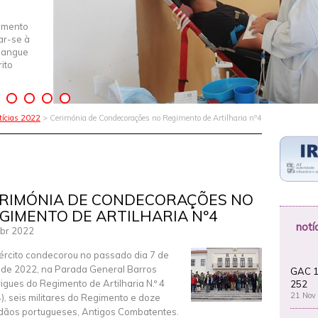
imento
iar-se à
Sangue
ito
tícias 2022
> Cerimónia de Condecorações no Regimento de Artilharia nº4
RIMÓNIA DE CONDECORAÇÕES NO
GIMENTO DE ARTILHARIA Nº4
notí
br 2022
ército condecorou no passado dia 7 de
l de 2022, na Parada General Barros
GAC 1
igues do Regimento de Artilharia N.º 4
252
21 Nov
), seis militares do Regimento e doze
dãos portugueses, Antigos Combatentes.