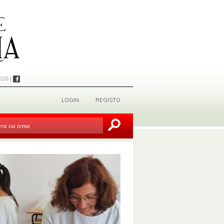
026 |
LOGIN
REGISTO