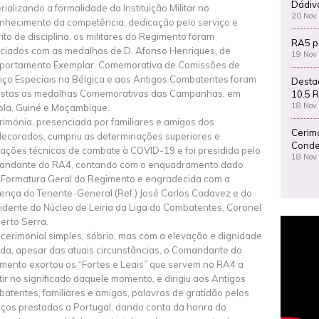
Dádiv
rializando a formalidade da Instituição Militar no
20 Nov
nhecimento da competência, dedicação pelo serviço e
rito de disciplina, os militares do Regimento foram
RA5 p
ciados com as medalhas de D. Afonso Henriques, de
19 Nov
ortamento Exemplar, Comemorativa de Comissões de
iço Especiais na Bélgica e aos Antigos Combatentes foram
Desta
stas as medalhas Comemorativas das Campanhas, em
10.5 R
18 Nov
la, Guiné e Moçambique.
rimónia, presenciada por familiares e amigos dos
Cerim
ecorados, cumpriu as determinações superiores e
Conde
cações técnicas de combate à COVID-19 e foi presidida pelo
18 Nov
ndante do RA4, contando com o enquadramento dado
 Formatura Geral do Regimento e engradecida com a
ença do Tenente-General (Ref.) José Carlos Cadavez e do
idente do Núcleo de Leiria da Liga do Combatentes, Coronel
erto Serra.
cerimonial simples, sóbrio, mas com a elevação e dignidade
ida, apesar das atuais circunstâncias, o Comandante do
mento exortou os “Fortes e Leais” que servem no RA4 a
etir no significado daquele momento, e dirigiu aos Antigos
atentes, familiares e amigos, palavras de gratidão pelos
iços prestados a Portugal, dando conta da honra do