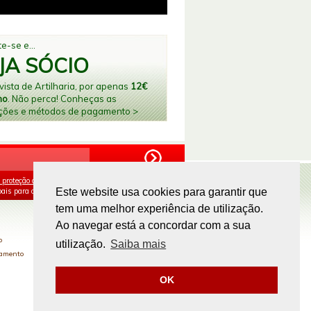
e-se e...
JA SÓCIO
ista de Artilharia, por apenas
12€
no
. Não perca! Conheças as
ções e métodos de pagamento >
 proteção de dados
e aceito o processamento e
ais para os fins mencionados.
Este website usa cookies para garantir que
tem uma melhor experiência de utilização.
PAGAMENTOS ONLINE
Ao navegar está a concordar com a sua
o
utilização.
Saiba mais
gamento
OK