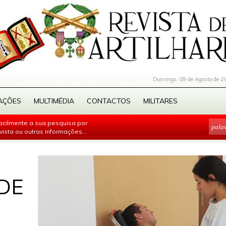
Domingo, 09 de Agosto de 2
AÇÕES
MULTIMÉDIA
CONTACTOS
MILITARES
facilmente a sua pesquisa por
evista ou outras informações...
DE