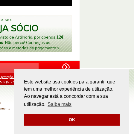
e-se e...
JA SÓCIO
ista de Artilharia, por apenas
12€
no
. Não perca! Conheças as
ções e métodos de pagamento >
 proteção de dados
e aceito o processamento e
ais para os fins mencionados.
Este website usa cookies para garantir que
tem uma melhor experiência de utilização.
PAGAMENTOS ONLINE
Ao navegar está a concordar com a sua
o
utilização.
Saiba mais
gamento
OK
Site by
omsite.com