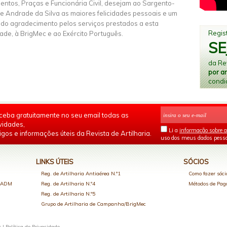
entos, Praças e Funcionária Civil, desejam ao Sargento-
e Andrade da Silva as maiores felicidades pessoais e um
ido agradecimento pelos serviços prestados a esta
Regist
ade, à BrigMec e ao Exército Português.
SE
da Rev
por a
condi
ceba gratuitamente no seu email todas as
vidades,
Li a
informação sobre a
igos e informações úteis da Revista de Artilharia.
uso dos meus dados pesso
LINKS ÚTEIS
SÓCIOS
Reg. de Artilharia Antiaérea N.º1
Como fazer sóci
o ADM
Reg. de Artilharia N.º4
Métodos de Pa
Reg. de Artilharia N.º5
Grupo de Artilharia de Campanha/BrigMec
s |
Política de Privacidade