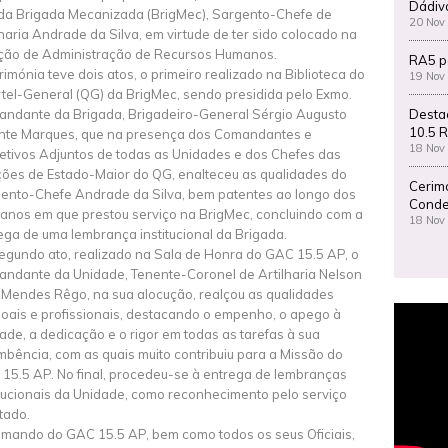
Dádiv
da Brigada Mecanizada (BrigMec), Sargento-Chefe de
20 Nov
lharia Andrade da Silva, em virtude de ter sido colocado na
ção de Administração de Recursos Humanos.
RA5 p
rimónia teve dois atos, o primeiro realizado na Biblioteca do
19 Nov
tel-General (QG) da BrigMec, sendo presidida pelo Exmo.
Desta
ndante da Brigada, Brigadeiro-General Sérgio Augusto
10.5 R
nte Marques, que na presença dos Comandantes e
18 Nov
etivos Adjuntos de todas as Unidades e dos Chefes das
ões de Estado-Maior do QG, enalteceu as qualidades do
Cerim
ento-Chefe Andrade da Silva, bem patentes ao longo dos
Conde
 anos em que prestou serviço na BrigMec, concluindo com a
18 Nov
ega de uma lembrança institucional da Brigada.
egundo ato, realizado na Sala de Honra do GAC 15.5 AP, o
ndante da Unidade, Tenente-Coronel de Artilharia Nelson
 Mendes Rêgo, na sua alocução, realçou as qualidades
oais e profissionais, destacando o empenho, o apego à
ade, a dedicação e o rigor em todas as tarefas à sua
mbência, com as quais muito contribuiu para a Missão do
15.5 AP. No final, procedeu-se à entrega de lembranças
itucionais da Unidade, como reconhecimento pelo serviço
tado.
mando do GAC 15.5 AP, bem como todos os seus Oficiais,