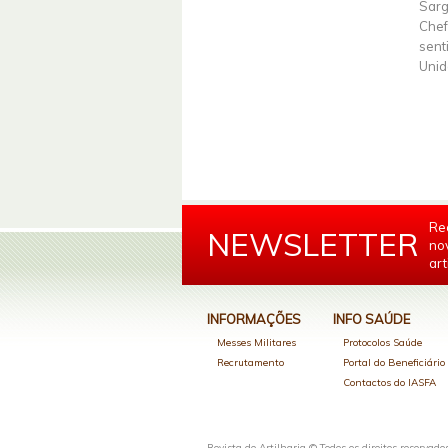
Sarg
Chef
sent
Unid
Re
NEWSLETTER
no
art
INFORMAÇÕES
INFO SAÚDE
Messes Militares
Protocolos Saúde
Recrutamento
Portal do Beneficiári
Contactos do IASFA
Revista de Artilharia © Todos os direitos reservado