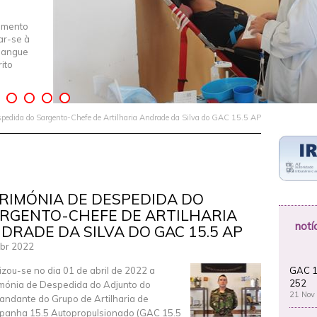
imento
iar-se à
Sangue
ito
pedida do Sargento-Chefe de Artilharia Andrade da Silva do GAC 15.5 AP
RIMÓNIA DE DESPEDIDA DO
RGENTO-CHEFE DE ARTILHARIA
notí
DRADE DA SILVA DO GAC 15.5 AP
br 2022
GAC 1
izou-se no dia 01 de abril de 2022 a
252
mónia de Despedida do Adjunto do
21 Nov
ndante do Grupo de Artilharia de
anha 15.5 Autopropulsionado (GAC 15.5