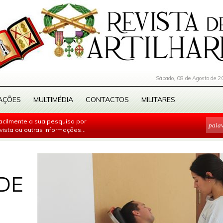
Sábado, 08 de Agosto de 2
AÇÕES
MULTIMÉDIA
CONTACTOS
MILITARES
facilmente a sua pesquisa por
evista ou outras informações...
DE