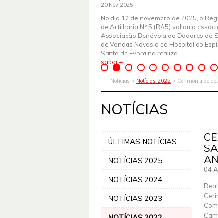
20 Nov 2025
No dia 12 de novembro de 2025, o Reg
de Artilharia N.º 5 (RA5) voltou a assoc
Associação Benévola de Dadores de 
de Vendas Novas e ao Hospital do Espír
Santo de Évora na realiza...
saiba +
Notícias >
Notícias 2022
> Cerimónia de des
NOTÍCIAS
CE
ÚLTIMAS NOTÍCIAS
SA
AN
NOTÍCIAS 2025
04 A
NOTÍCIAS 2024
Real
Ceri
NOTÍCIAS 2023
Coma
Camp
NOTÍCIAS 2022