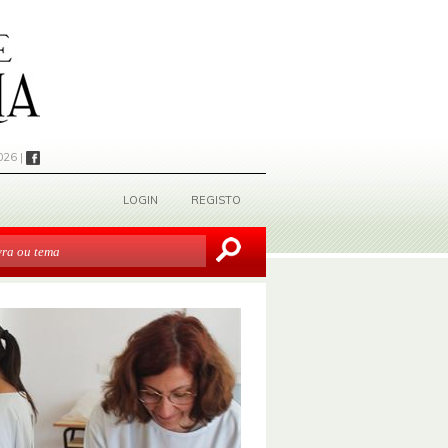
026 |
LOGIN
REGISTO