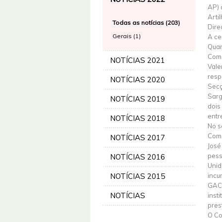
AP) 
Arti
Todas as notícias (203)
Dire
Gerais (1)
A ce
Quar
Coma
NOTÍCIAS 2021
Vale
resp
NOTÍCIAS 2020
Secç
Sarg
NOTÍCIAS 2019
dois
entr
NOTÍCIAS 2018
No s
Coma
NOTÍCIAS 2017
José
pess
NOTÍCIAS 2016
Unid
NOTÍCIAS 2015
incu
GAC 
NOTÍCIAS
inst
pres
O Co