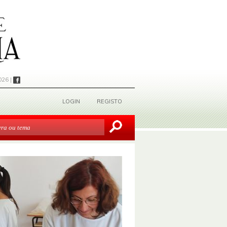
026 |
LOGIN
REGISTO