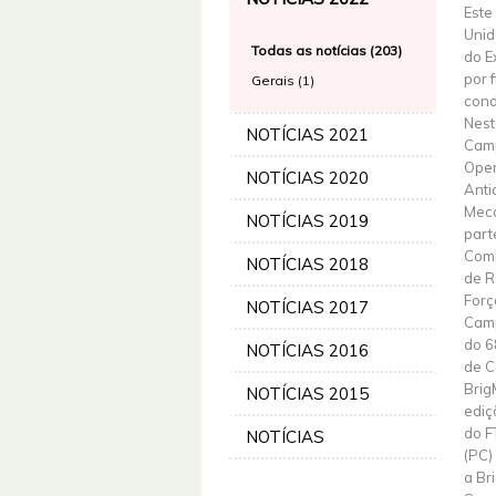
Este
Unid
Todas as notícias (203)
do E
por 
Gerais (1)
cond
Nest
NOTÍCIAS 2021
Camp
Oper
NOTÍCIAS 2020
Anti
Meca
NOTÍCIAS 2019
part
Comb
NOTÍCIAS 2018
de R
Forç
NOTÍCIAS 2017
Camp
do 6
NOTÍCIAS 2016
de C
Brig
NOTÍCIAS 2015
ediç
do F
NOTÍCIAS
(PC)
a Br