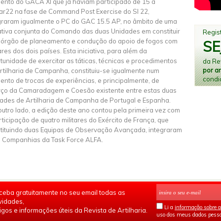
ento do GACA XI que já haviam participado de 15 a
r22 na fase de Command Post Exercise do SI 22,
graram igualmente o PC do GAC 15.5 AP, no âmbito de uma
iativa conjunta do Comando das duas Unidades em constituir
Regist
 órgão de planeamento e condução do apoio de fogos com
SE
tares dos dois países. Esta iniciativa, para além da
tunidade de exercitar as táticas, técnicas e procedimentos
da Rev
por a
rtilharia de Campanha, constituiu-se igualmente num
condi
nto de trocas de experiências, e principalmente, de
rço da Camaradagem e Coesão existente entre estas duas
ades de Artilharia de Campanha de Portugal e Espanha.
outro lado, a edição deste ano contou pela primeira vez com
rticipação de quatro militares do Exército de França, que
tituindo duas Equipas de Observação Avançada, integraram
 Companhias da Task Force ALFA.
ceba gratuitamente no seu email todas as
vidades,
Li a
informação sobre a
igos e informações úteis da Revista de Artilharia.
uso dos meus dados pesso