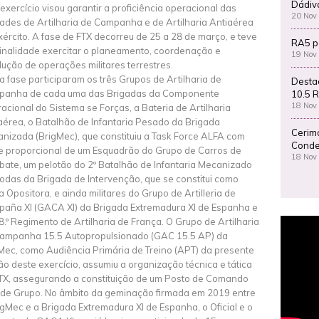
Dádiv
 exercício visou garantir a proficiência operacional das
20 Nov
ades de Artilharia de Campanha e de Artilharia Antiaérea
xército. A fase de FTX decorreu de 25 a 28 de março, e teve
RA5 p
finalidade exercitar o planeamento, coordenação e
19 Nov
ução de operações militares terrestres.
a fase participaram os três Grupos de Artilharia de
Desta
anha de cada uma das Brigadas da Componente
10.5 R
18 Nov
acional do Sistema se Forças, a Bateria de Artilharia
aérea, o Batalhão de Infantaria Pesado da Brigada
Cerim
nizada (BrigMec), que constituiu a Task Force ALFA com
Conde
e proporcional de um Esquadrão do Grupo de Carros de
18 Nov
ate, um pelotão do 2º Batalhão de Infantaria Mecanizado
odas da Brigada de Intervenção, que se constitui como
a Opositora, e ainda militares do Grupo de Artilleria de
aña XI (GACA XI) da Brigada Extremadura XI de Espanha e
8.º Regimento de Artilharia de França. O Grupo de Artilharia
ampanha 15.5 Autopropulsionado (GAC 15.5 AP) da
Mec, como Audiência Primária de Treino (APT) da presente
ão deste exercício, assumiu a organização técnica e tática
TX, assegurando a constituição de um Posto de Comando
 de Grupo. No âmbito da geminação firmada em 2019 entre
igMec e a Brigada Extremadura XI de Espanha, o Oficial e o