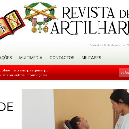
Sábado, 08 de Agosto de 2
AÇÕES
MULTIMÉDIA
CONTACTOS
MILITARES
facilmente a sua pesquisa por
evista ou outras informações...
DE