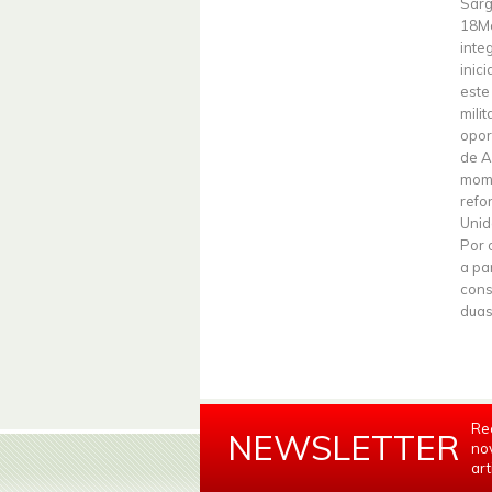
Sarg
18Ma
inte
inic
este
mili
opor
de A
mome
refo
Unid
Por 
a pa
cons
duas
Re
NEWSLETTER
no
art