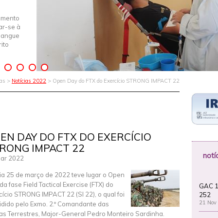
imento
iar-se à
Sangue
ito
ias >
Notícias 2022
> Open Day do FTX do Exercício STRONG IMPACT 22
EN DAY DO FTX DO EXERCÍCIO
RONG IMPACT 22
notí
ar 2022
ia 25 de março de 2022 teve lugar o Open
da fase Field Tactical Exercise (FTX) do
GAC 1
cício STRONG IMPACT 22 (SI 22), o qual foi
252
21 Nov
idido pelo Exmo. 2.º Comandante das
as Terrestres, Major-General Pedro Monteiro Sardinha.