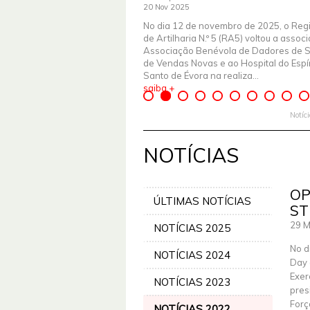
20 Nov 2025
No dia 12 de novembro de 2025, o Reg
de Artilharia N.º 5 (RA5) voltou a assoc
Associação Benévola de Dadores de 
de Vendas Novas e ao Hospital do Espír
Santo de Évora na realiza...
saiba +
Notíc
NOTÍCIAS
OP
ÚLTIMAS NOTÍCIAS
ST
29 M
NOTÍCIAS 2025
No d
NOTÍCIAS 2024
Day 
Exer
NOTÍCIAS 2023
pres
Forç
NOTÍCIAS 2022