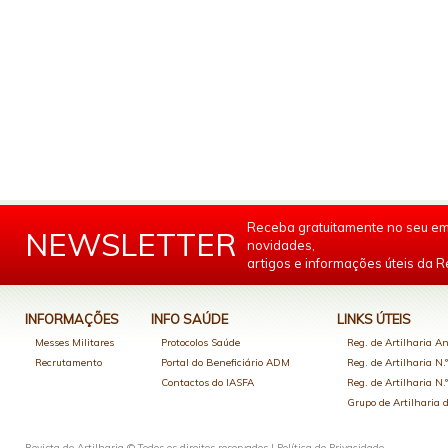
Receba gratuitamente no seu em
NEWSLETTER
novidades,
artigos e informações úteis da Re
INFORMAÇÕES
INFO SAÚDE
LINKS ÚTEIS
Messes Militares
Protocolos Saúde
Reg. de Artilharia An
Recrutamento
Portal do Beneficiário ADM
Reg. de Artilharia N.
Contactos do IASFA
Reg. de Artilharia N.
Grupo de Artilharia
Revista de Artilharia © Todos os direitos reservados |
Política de Privacidade