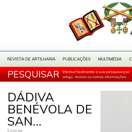
REVISTA DE ARTILHARIA
PUBLICAÇÕES
MULTIMÉDIA
C
PESQUISAR
Efectue facilmente a sua pesquisa por
artigo, revista ou outras informações...
DÁDIVA
BENÉVOLA DE
SAN...
Escrito por