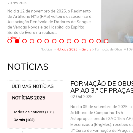
20 Nov 2025
No dia 12 de novembro de 2025, o Regimento
de Artilharia N.º 5 (RA5) voltou a associar-se à
Associação Benévola de Dadores de Sangue
de Vendas Novas e ao Hospital do Espírito
Santo de Évora na realiza...
saiba +
Notícias >
Notícias 2025
>
Gerais
> Formação de Obus M109 
NOTÍCIAS
FORMAÇÃO DE OBUS
ÚLTIMAS NOTÍCIAS
AP AO 3.º CF PRAÇA
02 Out 2025
NOTÍCIAS 2025
No dia 09 de setembro de 2025, o
Todas as notícias (183)
Artilharia de Campanha 15.5
Autopropulsionado (GAC 15.5 AP)
Gerais (182)
Mecanizada (BrigMec), recebeu os 
3.º Curso de Formação de Praças