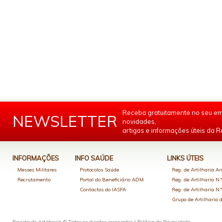
Receba gratuitamente no seu em
NEWSLETTER
novidades,
artigos e informações úteis da Re
INFORMAÇÕES
INFO SAÚDE
LINKS ÚTEIS
Messes Militares
Protocolos Saúde
Reg. de Artilharia An
Recrutamento
Portal do Beneficiário ADM
Reg. de Artilharia N.
Contactos do IASFA
Reg. de Artilharia N.
Grupo de Artilharia
Revista de Artilharia © Todos os direitos reservados |
Política de Privacidade