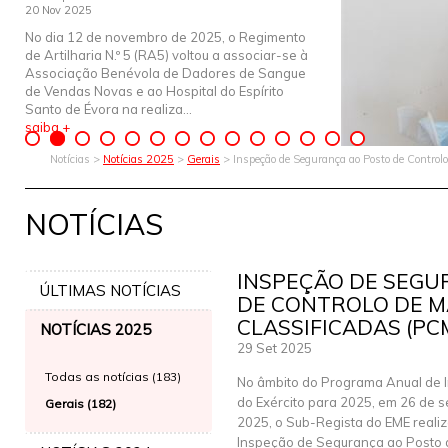
20 Nov 2025
No dia 12 de novembro de 2025, o Regimento
de Artilharia N.º 5 (RA5) voltou a associar-se à
Associação Benévola de Dadores de Sangue
de Vendas Novas e ao Hospital do Espírito
Santo de Évora na realiza...
saiba +
Notícias >
Notícias 2025
>
Gerais
> Inspeção de Segurança ao Posto de Control
NOTÍCIAS
INSPEÇÃO DE SEGU
ÚLTIMAS NOTÍCIAS
DE CONTROLO DE M
CLASSIFICADAS (PC
NOTÍCIAS 2025
29 Set 2025
Todas as notícias (183)
No âmbito do Programa Anual de 
do Exército para 2025, em 26 de 
Gerais (182)
2025, o Sub-Regista do EME reali
Inspeção de Segurança ao Posto 