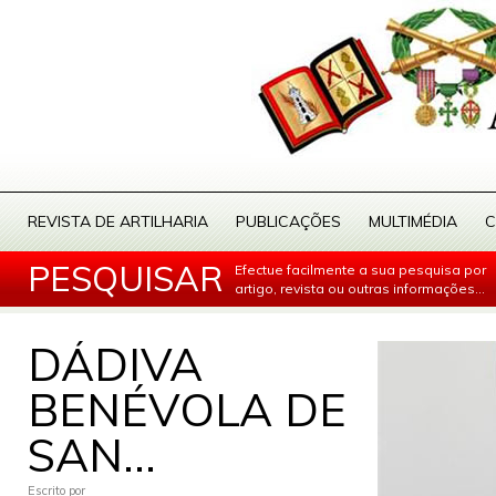
REVISTA DE ARTILHARIA
PUBLICAÇÕES
MULTIMÉDIA
C
PESQUISAR
Efectue facilmente a sua pesquisa por
artigo, revista ou outras informações...
DÁDIVA
BENÉVOLA DE
SAN...
Escrito por