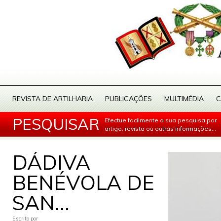
REVISTA DE ARTILHARIA
PUBLICAÇÕES
MULTIMÉDIA
C
PESQUISAR
Efectue facilmente a sua pesquisa por
artigo, revista ou outras informações...
DÁDIVA
BENÉVOLA DE
SAN...
Escrito por