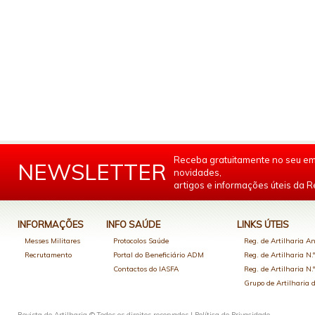
Receba gratuitamente no seu em
NEWSLETTER
novidades,
artigos e informações úteis da Re
INFORMAÇÕES
INFO SAÚDE
LINKS ÚTEIS
Messes Militares
Protocolos Saúde
Reg. de Artilharia An
Recrutamento
Portal do Beneficiário ADM
Reg. de Artilharia N.
Contactos do IASFA
Reg. de Artilharia N.
Grupo de Artilharia
Revista de Artilharia © Todos os direitos reservados |
Política de Privacidade