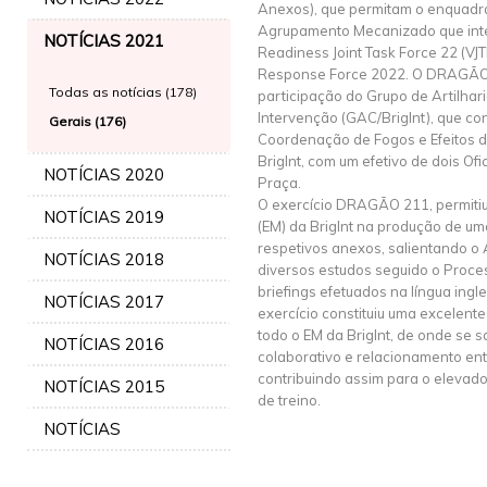
Anexos), que permitam o enquadr
Agrupamento Mecanizado que inte
NOTÍCIAS 2021
Readiness Joint Task Force 22 (VJ
Response Force 2022. O DRAGÃO
Todas as notícias (178)
participação do Grupo de Artilha
Intervenção (GAC/BrigInt), que cons
Gerais (176)
Coordenação de Fogos e Efeitos d
BrigInt, com um efetivo de dois Of
NOTÍCIAS 2020
Praça.
O exercício DRAGÃO 211, permitiu
NOTÍCIAS 2019
(EM) da BrigInt na produção de 
respetivos anexos, salientando o
NOTÍCIAS 2018
diversos estudos seguido o Proces
briefings efetuados na língua ingl
NOTÍCIAS 2017
exercício constituiu uma excelent
todo o EM da BrigInt, de onde se s
NOTÍCIAS 2016
colaborativo e relacionamento ent
contribuindo assim para o elevado
NOTÍCIAS 2015
de treino.
NOTÍCIAS