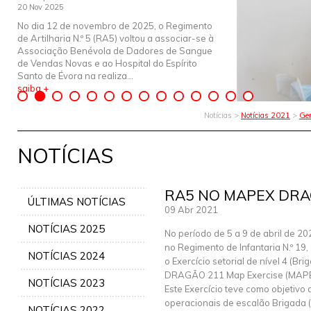
20 Nov 2025
No dia 12 de novembro de 2025, o Regimento
de Artilharia N.º 5 (RA5) voltou a associar-se à
Associação Benévola de Dadores de Sangue
de Vendas Novas e ao Hospital do Espírito
Santo de Évora na realiza...
saiba +
Notícias >
Notícias 2021
>
Ger
NOTÍCIAS
RA5 NO MAPEX DRA
ÚLTIMAS NOTÍCIAS
09 Abr 2021
NOTÍCIAS 2025
No período de 5 a 9 de abril de 20
no Regimento de Infantaria N.º 19
NOTÍCIAS 2024
o Exercício setorial de nível 4 (Bri
DRAGÃO 211 Map Exercise (MAPE
NOTÍCIAS 2023
Este Exercício teve como objetivo
operacionais de escalão Brigada
NOTÍCIAS 2022