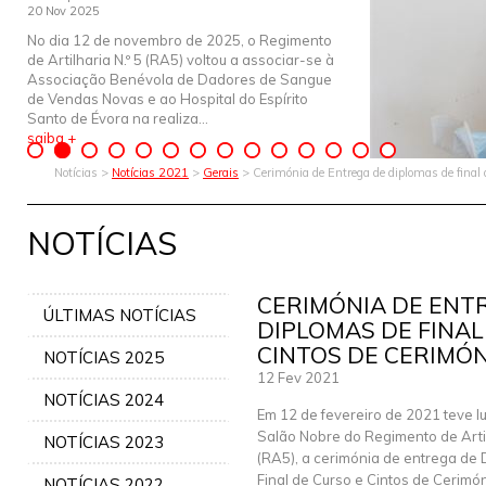
20 Nov 2025
No dia 12 de novembro de 2025, o Regimento
de Artilharia N.º 5 (RA5) voltou a associar-se à
Associação Benévola de Dadores de Sangue
de Vendas Novas e ao Hospital do Espírito
Santo de Évora na realiza...
saiba +
Notícias >
Notícias 2021
>
Gerais
> Cerimónia de Entrega de diplomas de final 
NOTÍCIAS
CERIMÓNIA DE ENT
ÚLTIMAS NOTÍCIAS
DIPLOMAS DE FINAL
CINTOS DE CERIMÓN
NOTÍCIAS 2025
12 Fev 2021
NOTÍCIAS 2024
Em 12 de fevereiro de 2021 teve l
Salão Nobre do Regimento de Artil
NOTÍCIAS 2023
(RA5), a cerimónia de entrega de
Final de Curso e Cintos de Cerimó
NOTÍCIAS 2022