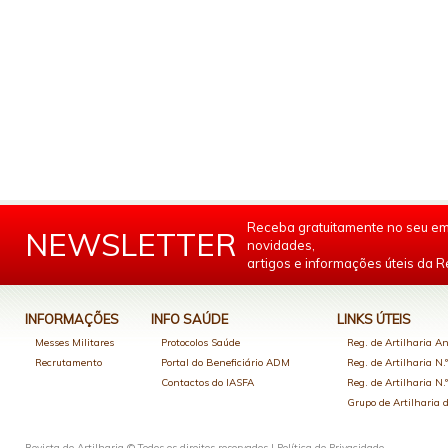
Receba gratuitamente no seu em
NEWSLETTER
novidades,
artigos e informações úteis da Re
INFORMAÇÕES
INFO SAÚDE
LINKS ÚTEIS
Messes Militares
Protocolos Saúde
Reg. de Artilharia An
Recrutamento
Portal do Beneficiário ADM
Reg. de Artilharia N.
Contactos do IASFA
Reg. de Artilharia N.
Grupo de Artilharia
Revista de Artilharia © Todos os direitos reservados |
Política de Privacidade