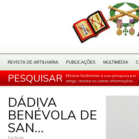
REVISTA DE ARTILHARIA
PUBLICAÇÕES
MULTIMÉDIA
C
PESQUISAR
Efectue facilmente a sua pesquisa por
artigo, revista ou outras informações...
DÁDIVA
BENÉVOLA DE
SAN...
Escrito por