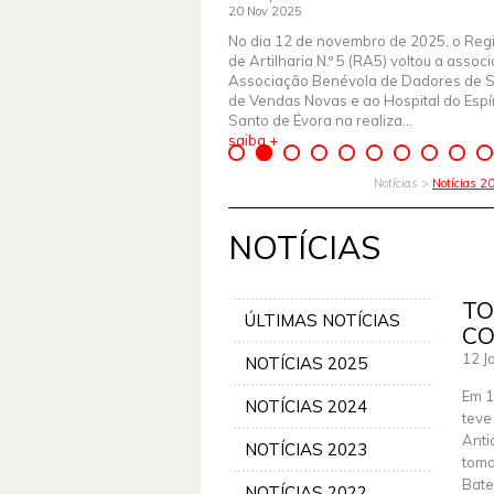
20 Nov 2025
No dia 12 de novembro de 2025, o Reg
de Artilharia N.º 5 (RA5) voltou a assoc
Associação Benévola de Dadores de 
de Vendas Novas e ao Hospital do Espír
Santo de Évora na realiza...
saiba +
Notícias >
Notícias 2
NOTÍCIAS
TO
ÚLTIMAS NOTÍCIAS
CO
12 J
NOTÍCIAS 2025
Em 1
NOTÍCIAS 2024
teve
Anti
NOTÍCIAS 2023
toma
Bate
NOTÍCIAS 2022