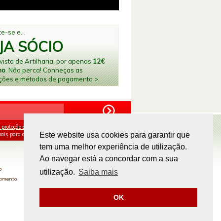
e-se e...
JA SÓCIO
ista de Artilharia, por apenas
12€
no
. Não perca! Conheças as
ções e métodos de pagamento >
 proteção de dados
e aceito o processamento e
ais para os fins mencionados.
Este website usa cookies para garantir que
tem uma melhor experiência de utilização.
PAGAMENTOS ONLINE
Ao navegar está a concordar com a sua
o
utilização.
Saiba mais
gamento
OK
Site by
omsite.com