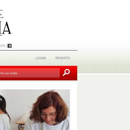
026 |
LOGIN
REGISTO