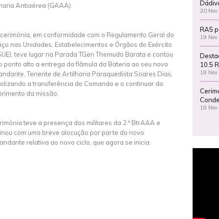
Dádiv
lharia Antiaérea (GAAA).
20 Nov
RA5 p
 cerimónia, em conformidade com o Regulamento Geral do
19 Nov
iço nas Unidades, Estabelecimentos e Órgãos do Exército
UE), teve lugar na Parada TGen Themudo Barata e contou
Desta
 ponto alto a entrega da flâmula da Bateria ao seu novo
10.5 R
18 Nov
ndante, Tenente de Artilharia Paraquedista Soares Dias,
olizando a transferência do Comando e o continuar do
Cerim
rimento da missão.
Conde
18 Nov
rimónia teve a presença dos militares da 2.ª BtrAAA e
inou com uma breve alocução por parte do novo
ndante relativa ao novo ciclo, que agora se inicia.