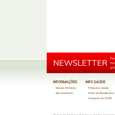
Re
NEWSLETTER
no
art
INFORMAÇÕES
INFO SAÚDE
Messes Militares
Protocolos Saúde
Recrutamento
Portal do Beneficiári
Contactos do IASFA
Revista de Artilharia © Todos os direitos reservado