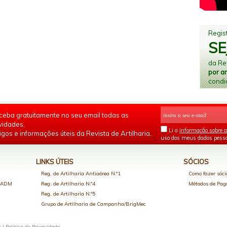
Regist
SE
da Rev
por a
condi
ceba gratuitamente no seu email todas as
vidades,
Li a
informação sobre a
igos e informações úteis da Revista de Artilharia.
uso dos meus dados pesso
LINKS ÚTEIS
SÓCIOS
Reg. de Artilharia Antiaérea N.º1
Como fazer sóci
o ADM
Reg. de Artilharia N.º4
Métodos de Pa
Reg. de Artilharia N.º5
Grupo de Artilharia de Campanha/BrigMec
s |
Política de Privacidade