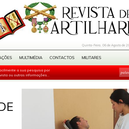
Quinta-Feira, 06 de Agosto de 2
AÇÕES
MULTIMÉDIA
CONTACTOS
MILITARES
facilmente a sua pesquisa por
evista ou outras informações...
DE