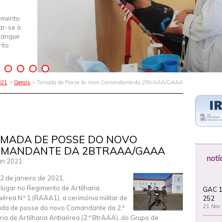
imento
iar-se à
Sangue
ito
021
>
Gerais
> Tomada de Posse do novo Comandante da 2BtrAAA/GAAA
MADA DE POSSE DO NOVO
MANDANTE DA 2BTRAAA/GAAA
notí
an 2021
2 de janeiro de 2021,
 lugar no Regimento de Artilharia
GAC 1
aérea N.º 1 (RAAA1), a cerimónia militar de
252
21 Nov
da de posse do novo Comandante da 2.ª
ria de Artilharia Antiaérea (2.ª BtrAAA), do Grupo de