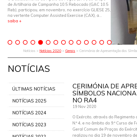
de Artilharia de Campanha 10.5 Rebocado (GAC 10.5
Reb), participou, em novembro, no exercício GLIESE 25,
na vertente Computer Assisted Exercise (CAX), a...
saiba +
Notícias >
Notícias 2020
>
Gerais
> Cerimónia de Apresentação dos Símb
NOTÍCIAS
CERIMÓNIA DE APR
ÚLTIMAS NOTÍCIAS
SÍMBOLOS NACIONAI
NO RA4
NOTÍCIAS 2025
19 Nov 2020
NOTÍCIAS 2024
O Exército, através do Regimento d
N.º 4, e no âmbito do 9.º Curso de
NOTÍCIAS 2023
Geral Comum de Praças do Exérci
realizou no dia 19 de novembro de
NOTÍCIAS 2022