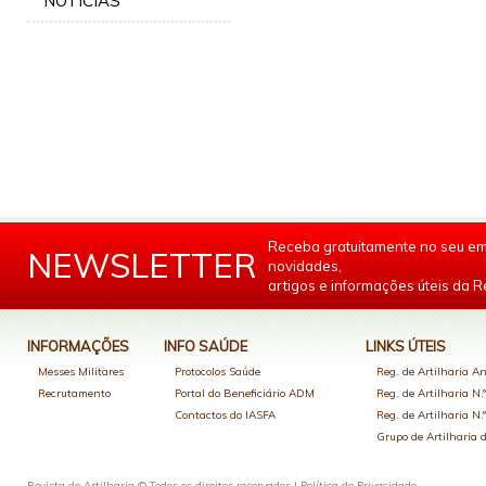
NOTÍCIAS
Receba gratuitamente no seu em
NEWSLETTER
novidades,
artigos e informações úteis da Re
INFORMAÇÕES
INFO SAÚDE
LINKS ÚTEIS
Messes Militares
Protocolos Saúde
Reg. de Artilharia An
Recrutamento
Portal do Beneficiário ADM
Reg. de Artilharia N.
Contactos do IASFA
Reg. de Artilharia N.
Grupo de Artilharia
Revista de Artilharia © Todos os direitos reservados |
Política de Privacidade