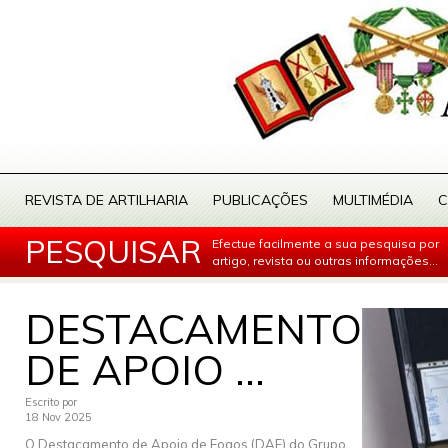
REVISTA DE ARTILHARIA
PUBLICAÇÕES
MULTIMÉDIA
C
PESQUISAR
Efectue facilmente a sua pesquisa por
artigo, revista ou outras informações...
DESTACAMENTO
DE APOIO ...
Escrito por
18 Nov 2025
O Destacamento de Apoio de Fogos (DAF) do Grupo