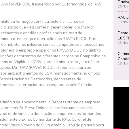
Dádiv
-UAV RAVEN DDL, frequentado por 11 formandos, do RA5.
20 Nov
RA5 p
mbito da formação contínua, este é um curso de
19 Nov
cialização que visa conferir, desenvolver, aprofundar
Desta
ecimentos e aptidões profissionais na área do
10.5 R
eamento, emprego e operação dos RAVEN B DDL. Para
18 Nov
 de habilitar os militares com as competências necessárias
 planear o emprego e operar os RAVEN B DDL, no âmbito
Cerim
funções decorrentes de diferentes cargos na Companhia de
Conde
emas de Vigilância (CSV), permite ainda reforçar o número
18 Nov
quipas Mini UAV (RAVEN B DDL) disponíveis para os
rsos empenhamentos da CSV, nomeadamente no âmbito
Forças Nacionais Destacadas, decorrentes de
romissos internacionais, assegurados pelo Exército.
erimónia de encerramento, o Representante de empresa
vironment Sr. Steve Rokovich, proferiu umas breves
vras onde vincou a dedicação e empenho dos formandos.
idamente o Exmo. Comandante do RA5, Coronel de
lharia Vasco Vitorino da Silva António, usou da palavra para