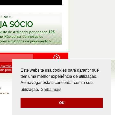
e-se e...
JA SÓCIO
ista de Artilharia, por apenas
12€
no
. Não perca! Conheças as
ções e métodos de pagamento >
 proteção de dados
e aceito o processamento e
ais para os fins mencionados.
Este website usa cookies para garantir que
tem uma melhor experiência de utilização.
PAGAMENTOS ONLINE
Ao navegar está a concordar com a sua
o
utilização.
Saiba mais
gamento
OK
Site by
omsite.com