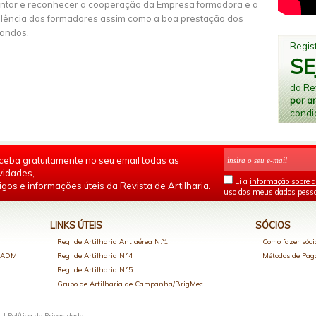
entar e reconhecer a cooperação da Empresa formadora e a
lência dos formadores assim como a boa prestação dos
andos.
Regist
SE
da Rev
por a
condi
ceba gratuitamente no seu email todas as
vidades,
Li a
informação sobre a
igos e informações úteis da Revista de Artilharia.
uso dos meus dados pesso
LINKS ÚTEIS
SÓCIOS
Reg. de Artilharia Antiaérea N.º1
Como fazer sóci
o ADM
Reg. de Artilharia N.º4
Métodos de Pa
Reg. de Artilharia N.º5
Grupo de Artilharia de Campanha/BrigMec
s |
Política de Privacidade