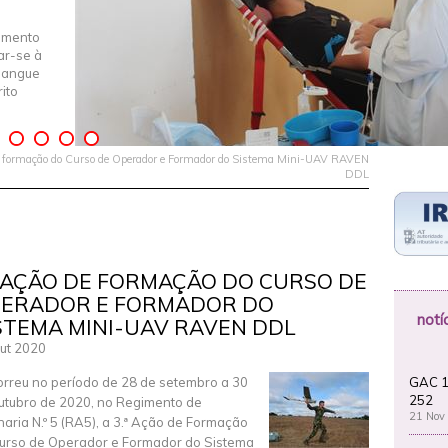
imento
iar-se à
Sangue
ito
e formação do Curso de Operador e Formador do Sistema Mini-UAV RAVEN
DDL
ª AÇÃO DE FORMAÇÃO DO CURSO DE
ERADOR E FORMADOR DO
notí
STEMA MINI-UAV RAVEN DDL
ut 2020
GAC 1
rreu no período de 28 de setembro a 30
252
utubro de 2020, no Regimento de
21 Nov
lharia N.º 5 (RA5), a 3.ª Ação de Formação
urso de Operador e Formador do Sistema