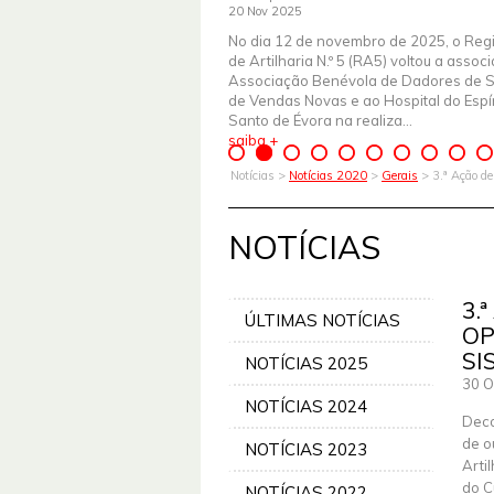
20 Nov 2025
No dia 12 de novembro de 2025, o Reg
de Artilharia N.º 5 (RA5) voltou a assoc
Associação Benévola de Dadores de 
de Vendas Novas e ao Hospital do Espír
Santo de Évora na realiza...
saiba +
Notícias >
Notícias 2020
>
Gerais
> 3.ª Ação d
NOTÍCIAS
3.
ÚLTIMAS NOTÍCIAS
OP
SI
NOTÍCIAS 2025
30 O
NOTÍCIAS 2024
Deco
de o
NOTÍCIAS 2023
Arti
do C
NOTÍCIAS 2022