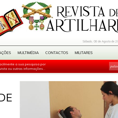
Sábado, 08 de Agosto de 2
AÇÕES
MULTIMÉDIA
CONTACTOS
MILITARES
facilmente a sua pesquisa por
evista ou outras informações...
DE