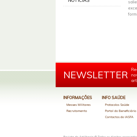
NOTÍCIAS
sali
exce
form
Re
NEWSLETTER
no
art
INFORMAÇÕES
INFO SAÚDE
Messes Militares
Protocolos Saúde
Recrutamento
Portal do Beneficiári
Contactos do IASFA
Revista de Artilharia © Todos os direitos reservado