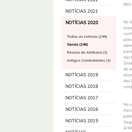
Mini
NOTÍCIAS 2021
No â
NOTÍCIAS 2020
espe
conh
Todas as notícias (249)
plan
Gerais (246)
além
para
Revista de Artilharia (3)
das 
Antigos Combatentes (3)
Sist
de e
NOTÍCIAS 2019
dive
das 
NOTÍCIAS 2018
comp
NOTÍCIAS 2017
Na c
NOTÍCIAS 2016
Aero
pala
NOTÍCIAS 2015
Segu
Arti