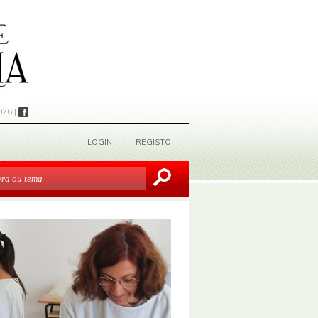
026 |
LOGIN
REGISTO