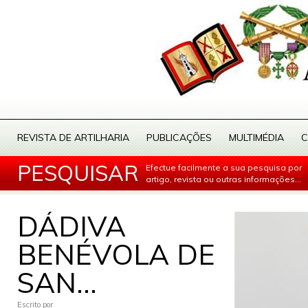
REVISTA DE ARTILHARIA
PUBLICAÇÕES
MULTIMÉDIA
C
PESQUISAR
Efectue facilmente a sua pesquisa por
artigo, revista ou outras informações...
DÁDIVA
BENÉVOLA DE
SAN...
Escrito por