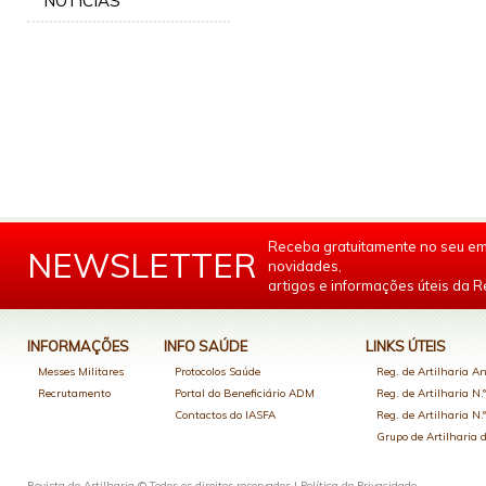
NOTÍCIAS
Receba gratuitamente no seu em
NEWSLETTER
novidades,
artigos e informações úteis da Re
INFORMAÇÕES
INFO SAÚDE
LINKS ÚTEIS
Messes Militares
Protocolos Saúde
Reg. de Artilharia An
Recrutamento
Portal do Beneficiário ADM
Reg. de Artilharia N.
Contactos do IASFA
Reg. de Artilharia N.
Grupo de Artilharia
Revista de Artilharia © Todos os direitos reservados |
Política de Privacidade