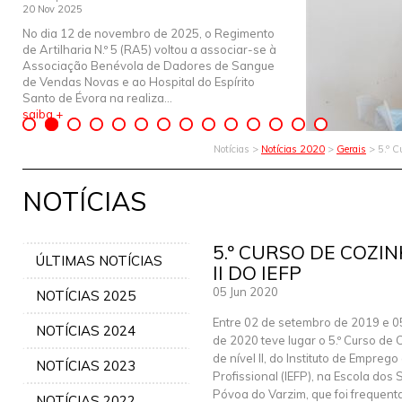
20 Nov 2025
No dia 12 de novembro de 2025, o Regimento
de Artilharia N.º 5 (RA5) voltou a associar-se à
Associação Benévola de Dadores de Sangue
de Vendas Novas e ao Hospital do Espírito
Santo de Évora na realiza...
saiba +
Notícias >
Notícias 2020
>
Gerais
> 5.º Cu
NOTÍCIAS
5.º CURSO DE COZIN
ÚLTIMAS NOTÍCIAS
II DO IEFP
05 Jun 2020
NOTÍCIAS 2025
Entre 02 de setembro de 2019 e 0
NOTÍCIAS 2024
de 2020 teve lugar o 5.º Curso de 
de nível II, do Instituto de Empreg
NOTÍCIAS 2023
Profissional (IEFP), na Escola dos 
Póvoa do Varzim, que foi frequen
NOTÍCIAS 2022