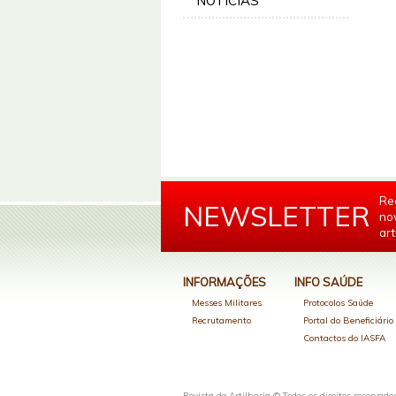
NOTÍCIAS
Re
NEWSLETTER
no
art
INFORMAÇÕES
INFO SAÚDE
Messes Militares
Protocolos Saúde
Recrutamento
Portal do Beneficiári
Contactos do IASFA
Revista de Artilharia © Todos os direitos reservado