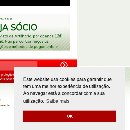
e-se e...
JA SÓCIO
ista de Artilharia, por apenas
12€
no
. Não perca! Conheças as
ções e métodos de pagamento >
 proteção de dados
e aceito o processamento e
ais para os fins mencionados.
Este website usa cookies para garantir que
tem uma melhor experiência de utilização.
PAGAMENTOS ONLINE
Ao navegar está a concordar com a sua
o
utilização.
Saiba mais
gamento
OK
Site by
omsite.com