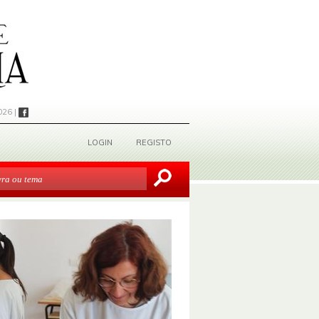
026 |
LOGIN
REGISTO