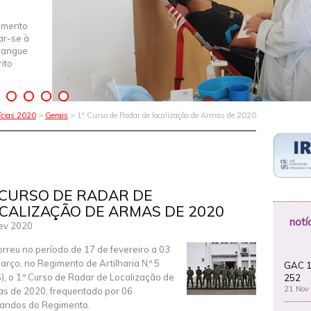
imento
iar-se à
Sangue
ito
ícias 2020
>
Gerais
> 1º Curso de Radar de localização de Armas de 2020
 CURSO DE RADAR DE
CALIZAÇÃO DE ARMAS DE 2020
notí
ev 2020
rreu no período de 17 de fevereiro a 03
arço, no Regimento de Artilharia N.º 5
GAC 1
), o 1.º Curso de Radar de Localização de
252
21 Nov
s de 2020, frequentado por 06
andos do Regimento.