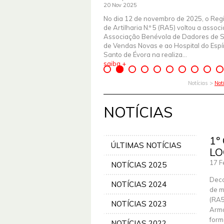
20 Nov 2025
No dia 12 de novembro de 2025, o Reg
de Artilharia N.º 5 (RA5) voltou a assoc
Associação Benévola de Dadores de 
de Vendas Novas e ao Hospital do Espír
Santo de Évora na realiza...
saiba +
Notícias >
Not
NOTÍCIAS
1º
ÚLTIMAS NOTÍCIAS
LO
17 F
NOTÍCIAS 2025
Deco
NOTÍCIAS 2024
de m
(RA5
NOTÍCIAS 2023
Arma
form
NOTÍCIAS 2022