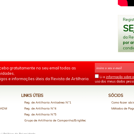
Regist
SE
da Rev
por a
condi
ceba gratuitamente no seu email todas as
vidades,
Li a
informação sobre a
igos e informações úteis da Revista de Artilharia.
uso dos meus dados pesso
LINKS ÚTEIS
SÓCIOS
Reg. de Artilharia Antiaérea N.º1
Como fazer sóci
o ADM
Reg. de Artilharia N.º4
Métodos de Pa
Reg. de Artilharia N.º5
Grupo de Artilharia de Campanha/BrigMec
s |
Política de Privacidade