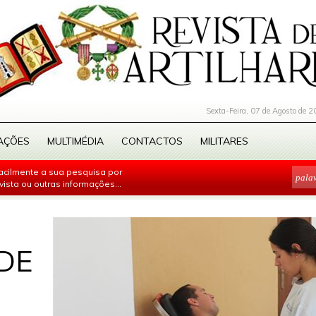
Sexta-Feira, 07 de Agosto de 2
AÇÕES
MULTIMÉDIA
CONTACTOS
MILITARES
facilmente a sua pesquisa por
evista ou outras informações...
DE