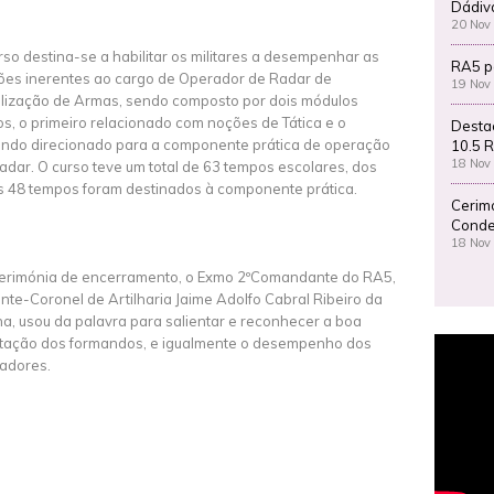
Dádiv
20 Nov
rso destina-se a habilitar os militares a desempenhar as
RA5 p
ões inerentes ao cargo de Operador de Radar de
19 Nov
lização de Armas, sendo composto por dois módulos
vos, o primeiro relacionado com noções de Tática e o
Desta
ndo direcionado para a componente prática de operação
10.5 R
18 Nov
adar. O curso teve um total de 63 tempos escolares, dos
s 48 tempos foram destinados à componente prática.
Cerim
Conde
18 Nov
erimónia de encerramento, o Exmo 2ºComandante do RA5,
nte-Coronel de Artilharia Jaime Adolfo Cabral Ribeiro da
a, usou da palavra para salientar e reconhecer a boa
tação dos formandos, e igualmente o desempenho dos
adores.