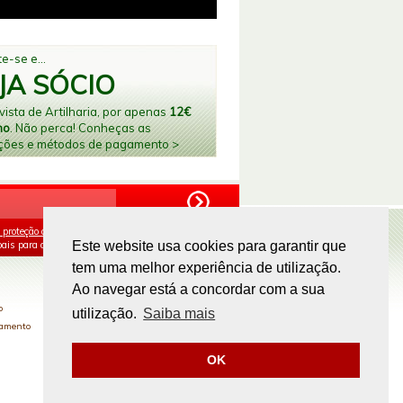
e-se e...
JA SÓCIO
ista de Artilharia, por apenas
12€
no
. Não perca! Conheças as
ções e métodos de pagamento >
 proteção de dados
e aceito o processamento e
ais para os fins mencionados.
Este website usa cookies para garantir que
tem uma melhor experiência de utilização.
PAGAMENTOS ONLINE
Ao navegar está a concordar com a sua
o
utilização.
Saiba mais
gamento
OK
Site by
omsite.com