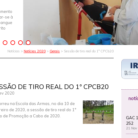
imento
iar-se à
Sangue
ito
Notícias >
Notícias 2020
>
Gerais
> Sessão de tiro real do 1° CPCb20
SSÃO DE TIRO REAL DO 1° CPCB20
ev 2020
notí
rreu na Escola das Armas, no dia 10 de
reiro de 2020, a sessão de tiro real do 1°
o de Promoção a Cabo de 2020.
GAC 1
252
21 Nov