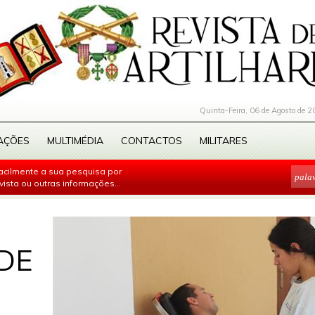
Quinta-Feira, 06 de Agosto de 2
AÇÕES
MULTIMÉDIA
CONTACTOS
MILITARES
facilmente a sua pesquisa por
evista ou outras informações...
DE