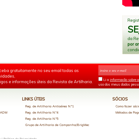
Regist
SE
da Rev
por a
condi
ceba gratuitamente no seu email todas as
vidades,
Li a
informação sobre a
igos e informações úteis da Revista de Artilharia.
uso dos meus dados pesso
LINKS ÚTEIS
SÓCIOS
Reg. de Artilharia Antiaérea N.º1
Como fazer sóci
o ADM
Reg. de Artilharia N.º4
Métodos de Pa
Reg. de Artilharia N.º5
Grupo de Artilharia de Campanha/BrigMec
s |
Política de Privacidade