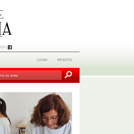
026 |
LOGIN
REGISTO