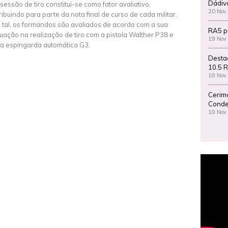
Dádiv
 sessão de tiro constitui-se como fator avaliativo,
20 Nov
ribuindo para parte da nota final de curso de cada militar.
 tal, os formandos são avaliados de acordo com a sua
RA5 p
uação na realização de tiro com a pistola Walther P38 e
19 Nov
a espingarda automática G3.
Desta
10.5 R
18 Nov
Cerim
Conde
18 Nov