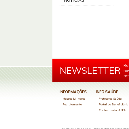
NOTÍCIAS
Re
NEWSLETTER
no
art
INFORMAÇÕES
INFO SAÚDE
Messes Militares
Protocolos Saúde
Recrutamento
Portal do Beneficiári
Contactos do IASFA
Revista de Artilharia © Todos os direitos reservado