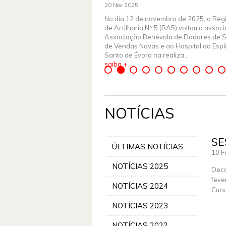
20 Nov 2025
No dia 12 de novembro de 2025, o Reg
de Artilharia N.º 5 (RA5) voltou a assoc
Associação Benévola de Dadores de 
de Vendas Novas e ao Hospital do Espír
Santo de Évora na realiza...
saiba +
NOTÍCIAS
SE
ÚLTIMAS NOTÍCIAS
10 F
NOTÍCIAS 2025
Deco
feve
NOTÍCIAS 2024
Curs
NOTÍCIAS 2023
NOTÍCIAS 2022