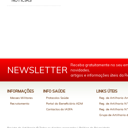
NOTÍCIAS
Receba gratuitamente no seu em
NEWSLETTER
novidades,
artigos e informações úteis da Re
INFORMAÇÕES
INFO SAÚDE
LINKS ÚTEIS
Messes Militares
Protocolos Saúde
Reg. de Artilharia An
Recrutamento
Portal do Beneficiário ADM
Reg. de Artilharia N.
Contactos do IASFA
Reg. de Artilharia N.
Grupo de Artilharia
Revista de Artilharia © Todos os direitos reservados |
Política de Privacidade