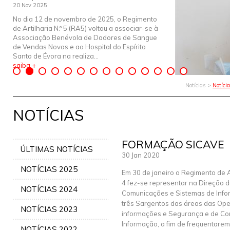
20 Nov 2025
No dia 12 de novembro de 2025, o Regimento
de Artilharia N.º 5 (RA5) voltou a associar-se à
Associação Benévola de Dadores de Sangue
de Vendas Novas e ao Hospital do Espírito
Santo de Évora na realiza...
saiba +
Notícias >
Notíci
NOTÍCIAS
FORMAÇÃO SICAVE
ÚLTIMAS NOTÍCIAS
30 Jan 2020
NOTÍCIAS 2025
Em 30 de janeiro o Regimento de Ar
4 fez-se representar na Direção 
NOTÍCIAS 2024
Comunicações e Sistemas de Info
três Sargentos das áreas das Op
NOTÍCIAS 2023
informações e Segurança e de Co
Informação, a fim de frequentare
NOTÍCIAS 2022