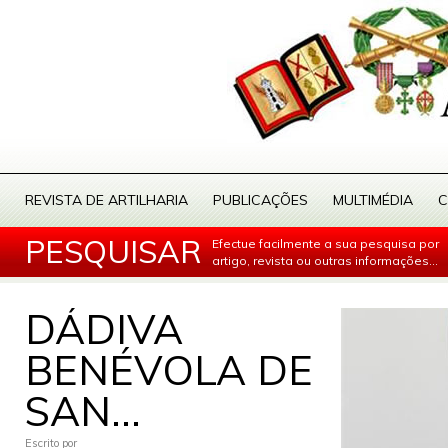
REVISTA DE ARTILHARIA
PUBLICAÇÕES
MULTIMÉDIA
C
PESQUISAR
Efectue facilmente a sua pesquisa por
artigo, revista ou outras informações...
DÁDIVA
BENÉVOLA DE
SAN...
Escrito por