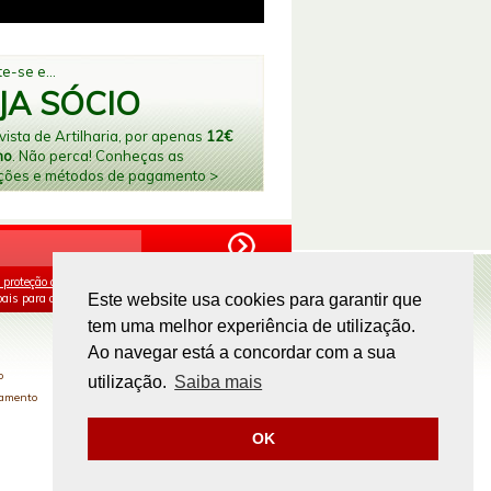
e-se e...
JA SÓCIO
ista de Artilharia, por apenas
12€
no
. Não perca! Conheças as
ções e métodos de pagamento >
 proteção de dados
e aceito o processamento e
ais para os fins mencionados.
Este website usa cookies para garantir que
tem uma melhor experiência de utilização.
PAGAMENTOS ONLINE
Ao navegar está a concordar com a sua
o
utilização.
Saiba mais
gamento
OK
Site by
omsite.com