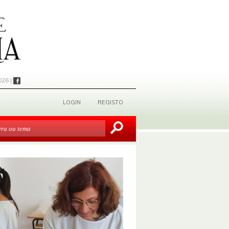
026 |
LOGIN
REGISTO