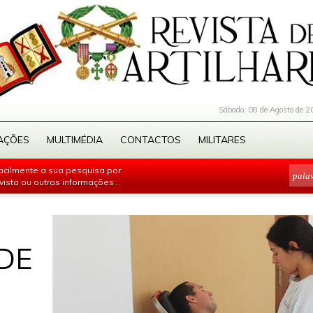
Sábado, 08 de Agosto de 2
AÇÕES
MULTIMÉDIA
CONTACTOS
MILITARES
facilmente a sua pesquisa por
evista ou outras informações...
DE