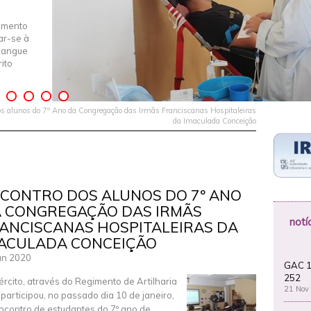
imento
iar-se à
Sangue
ito
s alunos do 7º Ano da Congregação das Irmãs Franciscanas Hospitaleiras
da Imaculada Conceição
CONTRO DOS ALUNOS DO 7º ANO
 CONGREGAÇÃO DAS IRMÃS
notí
ANCISCANAS HOSPITALEIRAS DA
ACULADA CONCEIÇÃO
an 2020
GAC 1
252
ército, através do Regimento de Artilharia
21 Nov
, participou, no passado dia 10 de janeiro,
ncontro de estudantes do 7º ano de