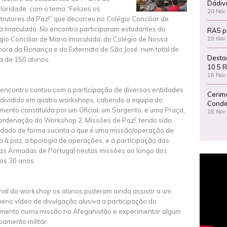
Dádiv
laridade, com o tema “Felizes os
20 Nov
trutores da Paz!” que decorreu no Colégio Conciliar de
a Imaculada. No encontro participaram estudantes do
RA5 p
19 Nov
gio Conciliar de Maria Imaculada, do Colégio de Nossa
ora da Bonança e do Externato de São José, num total de
Desta
a de 150 alunos.
10.5 R
18 Nov
 encontro contou com a participação de diversas entidades
Cerim
i dividido em quatro workshops, cabendo à equipa do
Conde
mento constituída por um Oficial, um Sargento, e uma Praça,
18 Nov
ordenação do Workshop 2: Missões de Paz!, tendo sido
dado de forma sucinta o que é uma missão/operação de
o à paz, a tipologia de operações, e a participação das
as Armadas de Portugal nestas missões ao longo dos
mos 30 anos.
inal do workshop os alunos puderam ainda assistir a um
eno vídeo de divulgação alusiva a participação do
mento numa missão no Afeganistão e experimentar algum
pamento militar.