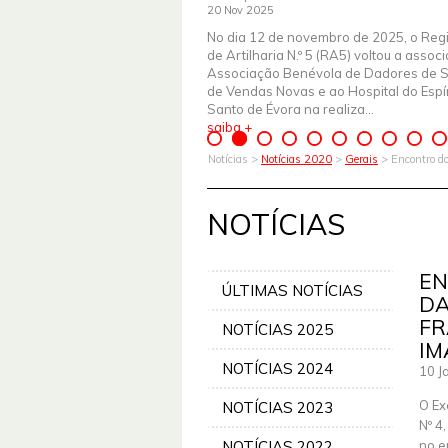
20 Nov 2025
No dia 12 de novembro de 2025, o Reg
de Artilharia N.º 5 (RA5) voltou a assoc
Associação Benévola de Dadores de 
de Vendas Novas e ao Hospital do Espír
Santo de Évora na realiza...
saiba +
Notícias >
Notícias 2020
>
Gerais
> Encontro do
NOTÍCIAS
EN
ÚLTIMAS NOTÍCIAS
DA
FR
NOTÍCIAS 2025
IM
NOTÍCIAS 2024
10 J
O Ex
NOTÍCIAS 2023
Nº 4
NOTÍCIAS 2022
no e