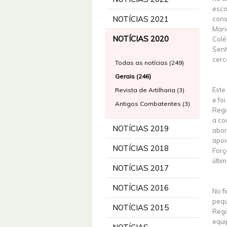
esco
NOTÍCIAS 2021
cons
Mari
NOTÍCIAS 2020
Colé
Senh
cerc
Todas as notícias (249)
Gerais (246)
Este
Revista de Artilharia (3)
e fo
Antigos Combatentes (3)
Regi
a co
NOTÍCIAS 2019
abor
apoi
NOTÍCIAS 2018
Forç
últi
NOTÍCIAS 2017
NOTÍCIAS 2016
No f
pequ
NOTÍCIAS 2015
Regi
equi