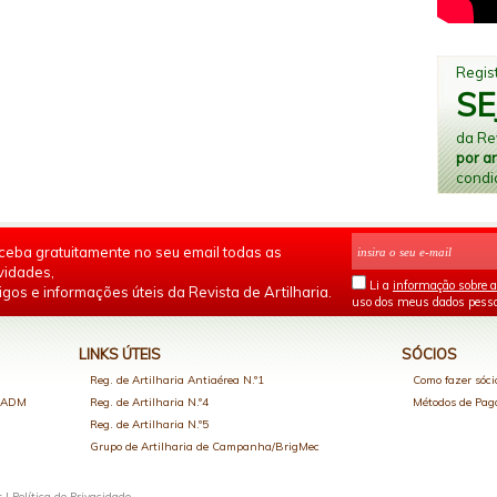
Regist
SE
da Rev
por a
condi
ceba gratuitamente no seu email todas as
vidades,
Li a
informação sobre a
igos e informações úteis da Revista de Artilharia.
uso dos meus dados pesso
LINKS ÚTEIS
SÓCIOS
Reg. de Artilharia Antiaérea N.º1
Como fazer sóci
o ADM
Reg. de Artilharia N.º4
Métodos de Pa
Reg. de Artilharia N.º5
Grupo de Artilharia de Campanha/BrigMec
s |
Política de Privacidade