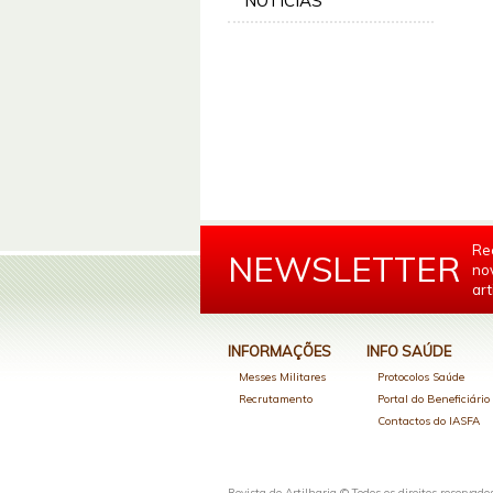
NOTÍCIAS
Re
NEWSLETTER
no
art
INFORMAÇÕES
INFO SAÚDE
Messes Militares
Protocolos Saúde
Recrutamento
Portal do Beneficiári
Contactos do IASFA
Revista de Artilharia © Todos os direitos reservado