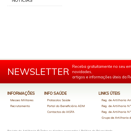
NOTÍCIAS
Receba gratuitamente no seu em
NEWSLETTER
novidades,
artigos e informações úteis da Re
INFORMAÇÕES
INFO SAÚDE
LINKS ÚTEIS
Messes Militares
Protocolos Saúde
Reg. de Artilharia An
Recrutamento
Portal do Beneficiário ADM
Reg. de Artilharia N.
Contactos do IASFA
Reg. de Artilharia N.
Grupo de Artilharia
Revista de Artilharia © Todos os direitos reservados |
Política de Privacidade