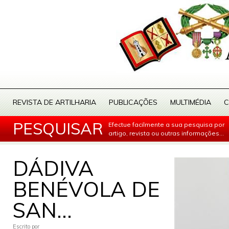
REVISTA DE ARTILHARIA
PUBLICAÇÕES
MULTIMÉDIA
C
PESQUISAR
Efectue facilmente a sua pesquisa por
artigo, revista ou outras informações...
DÁDIVA
BENÉVOLA DE
SAN...
Escrito por