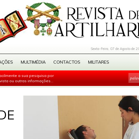
Sexta-Feira, 07 de Agosto de 2
AÇÕES
MULTIMÉDIA
CONTACTOS
MILITARES
facilmente a sua pesquisa por
evista ou outras informações...
DE