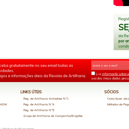
Regist
SE
da Rev
por a
condi
ceba gratuitamente no seu email todas as
vidades,
Li a
informação sobre a
igos e informações úteis da Revista de Artilharia.
uso dos meus dados pesso
LINKS ÚTEIS
SÓCIOS
Reg. de Artilharia Antiaérea N.º1
Como fazer sóci
o ADM
Reg. de Artilharia N.º4
Métodos de Pa
Reg. de Artilharia N.º5
Grupo de Artilharia de Campanha/BrigMec
s |
Política de Privacidade