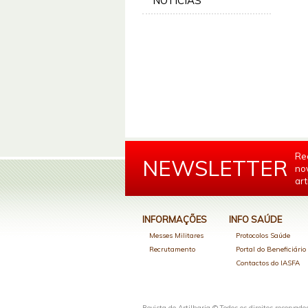
NOTÍCIAS
Re
NEWSLETTER
no
art
INFORMAÇÕES
INFO SAÚDE
Messes Militares
Protocolos Saúde
Recrutamento
Portal do Beneficiári
Contactos do IASFA
Revista de Artilharia © Todos os direitos reservado