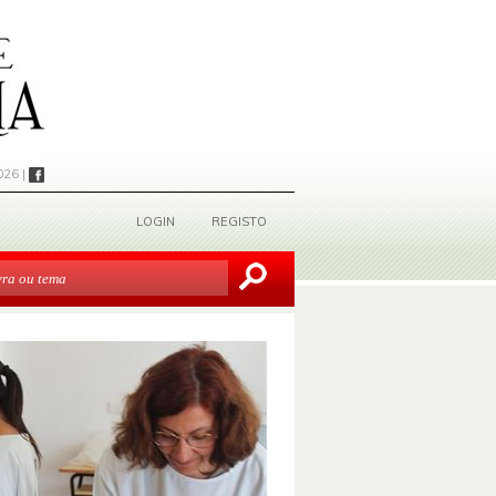
026 |
LOGIN
REGISTO