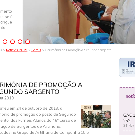
imento
iar-se à
Sangue
ito
as >
Notícias 2019
>
Gerais
> Cerimónia de Promoção a Segundo Sargento
RIMÓNIA DE PROMOÇÃO A
GUNDO SARGENTO
notí
ut 2019
rreu em 24 de outubro de 2019, a
mónia de promoção ao posto de Segundo
GAC 1
ento, dos Furriéis Alunos do 46º Curso de
252
21 Nov
ação de Sargentos de Artilharia,
cados no Grupo de Artilharia de Campanha 15.5