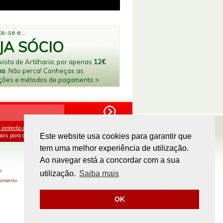
e-se e...
JA SÓCIO
ista de Artilharia, por apenas
12€
no
. Não perca! Conheças as
ções e métodos de pagamento >
 proteção de dados
e aceito o processamento e
ais para os fins mencionados.
Este website usa cookies para garantir que
tem uma melhor experiência de utilização.
PAGAMENTOS ONLINE
Ao navegar está a concordar com a sua
o
utilização.
Saiba mais
gamento
OK
Site by
omsite.com