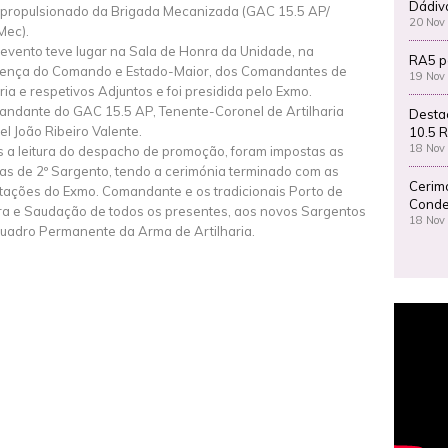
Dádiv
propulsionado da Brigada Mecanizada (GAC 15.5 AP/
20 Nov
Mec).
 evento teve lugar na Sala de Honra da Unidade, na
RA5 p
ença do Comando e Estado-Maior, dos Comandantes de
19 Nov
ria e respetivos Adjuntos e foi presidida pelo Exmo.
ndante do GAC 15.5 AP, Tenente-Coronel de Artilharia
Desta
el João Ribeiro Valente.
10.5 R
18 Nov
 a leitura do despacho de promoção, foram impostas as
sas de 2º Sargento, tendo a cerimónia terminado com as
Cerim
citações do Exmo. Comandante e os tradicionais Porto de
Conde
a e Saudação de todos os presentes, aos novos Sargentos
18 Nov
uadro Permanente da Arma de Artilharia.