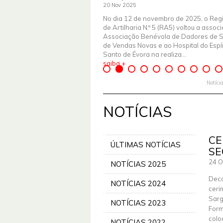
20 Nov 2025
No dia 12 de novembro de 2025, o Reg
de Artilharia N.º 5 (RA5) voltou a assoc
Associação Benévola de Dadores de 
de Vendas Novas e ao Hospital do Espír
Santo de Évora na realiza...
saiba +
Notíci
NOTÍCIAS
CE
ÚLTIMAS NOTÍCIAS
SE
24 O
NOTÍCIAS 2025
Deco
NOTÍCIAS 2024
ceri
Sarg
NOTÍCIAS 2023
Form
colo
NOTÍCIAS 2022