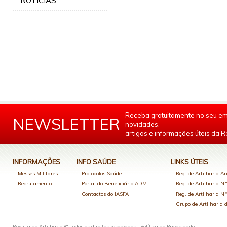
NOTÍCIAS
Receba gratuitamente no seu em
NEWSLETTER
novidades,
artigos e informações úteis da Re
INFORMAÇÕES
INFO SAÚDE
LINKS ÚTEIS
Messes Militares
Protocolos Saúde
Reg. de Artilharia An
Recrutamento
Portal do Beneficiário ADM
Reg. de Artilharia N.
Contactos do IASFA
Reg. de Artilharia N.
Grupo de Artilharia
Revista de Artilharia © Todos os direitos reservados |
Política de Privacidade