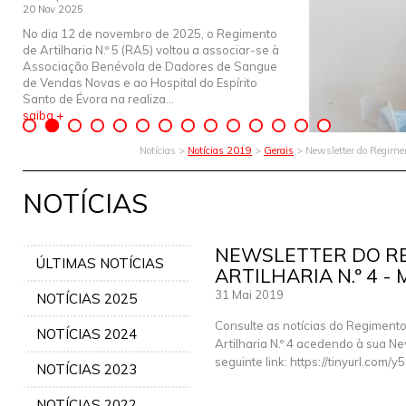
20 Nov 2025
No dia 12 de novembro de 2025, o Regimento
de Artilharia N.º 5 (RA5) voltou a associar-se à
Associação Benévola de Dadores de Sangue
de Vendas Novas e ao Hospital do Espírito
Santo de Évora na realiza...
saiba +
Notícias >
Notícias 2019
>
Gerais
> Newsletter do Regimen
NOTÍCIAS
NEWSLETTER DO R
ÚLTIMAS NOTÍCIAS
ARTILHARIA N.º 4 -
31 Mai 2019
NOTÍCIAS 2025
Consulte as notícias do Regiment
NOTÍCIAS 2024
Artilharia N.º 4 acedendo à sua Ne
seguinte link: https://tinyurl.com/
NOTÍCIAS 2023
NOTÍCIAS 2022