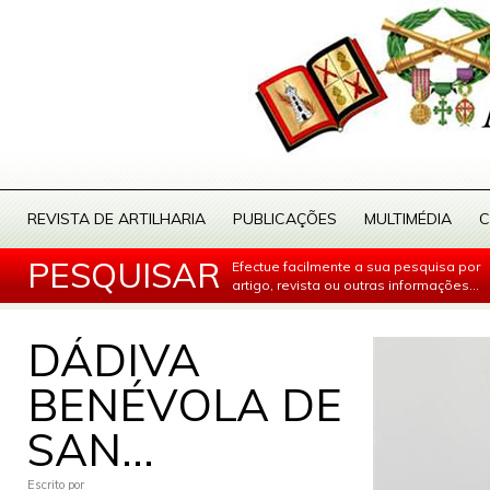
REVISTA DE ARTILHARIA
PUBLICAÇÕES
MULTIMÉDIA
C
PESQUISAR
Efectue facilmente a sua pesquisa por
artigo, revista ou outras informações...
DÁDIVA
BENÉVOLA DE
SAN...
Escrito por