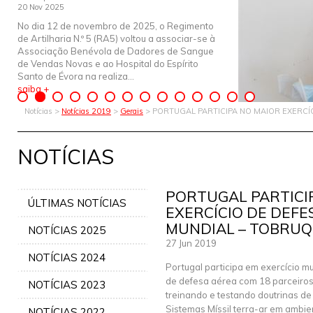
20 Nov 2025
No dia 12 de novembro de 2025, o Regimento
de Artilharia N.º 5 (RA5) voltou a associar-se à
Associação Benévola de Dadores de Sangue
de Vendas Novas e ao Hospital do Espírito
Santo de Évora na realiza...
saiba +
Notícias >
Notícias 2019
>
Gerais
> PORTUGAL PARTICIPA NO MAIOR EXERCÍ
NOTÍCIAS
PORTUGAL PARTICI
ÚLTIMAS NOTÍCIAS
EXERCÍCIO DE DEFE
MUNDIAL – TOBRUQ 
NOTÍCIAS 2025
27 Jun 2019
NOTÍCIAS 2024
Portugal participa em exercício mu
de defesa aérea com 18 parceiro
NOTÍCIAS 2023
treinando e testando doutrinas d
Sistemas Míssil terra-ar em ambie
NOTÍCIAS 2022