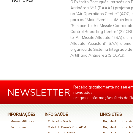
NOTÍCIAS
O Exército Português, através do 
Antiaérea Nº 1 (RAAA1) projetou p
no “Air Operations Center” (AOC)
para as “Main Event List/Main Incid
“Surface-to-Air Missile Coordinat
Control Reporting Centre” (22.CR
to-Air Missile Allocator” (SA) e um
Allocator Assistant” (SAA), eleme
orgânica do Sistema Integrado de
Artilharia Antiaérea (SICCA3).
Receba gratuitamente no seu em
NEWSLETTER
novidades,
artigos e informações úteis da Re
INFORMAÇÕES
INFO SAÚDE
LINKS ÚTEIS
Messes Militares
Protocolos Saúde
Reg. de Artilharia An
Recrutamento
Portal do Beneficiário ADM
Reg. de Artilharia N.