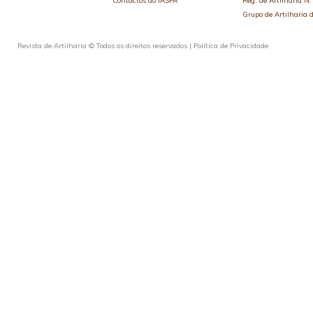
Contactos do IASFA
Reg. de Artilharia N.
Grupo de Artilharia
Revista de Artilharia © Todos os direitos reservados |
Política de Privacidade