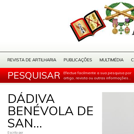
REVISTA DE ARTILHARIA
PUBLICAÇÕES
MULTIMÉDIA
C
PESQUISAR
Efectue facilmente a sua pesquisa por
artigo, revista ou outras informações...
DÁDIVA
BENÉVOLA DE
SAN...
Escrito por