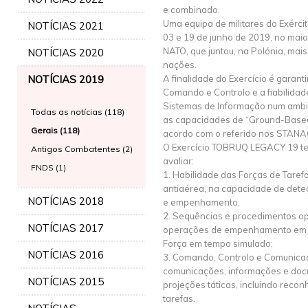
e combinado.
Uma equipa de militares do Exércit
NOTÍCIAS 2021
03 e 19 de junho de 2019, no mai
NATO, que juntou, na Polónia, mai
NOTÍCIAS 2020
nações.
NOTÍCIAS 2019
A finalidade do Exercício é garanti
Comando e Controlo e a fiabilida
Sistemas de Informação num ambie
Todas as notícias (118)
as capacidades de “Ground-Base
Gerais (118)
acordo com o referido nos STANAG
O Exercício TOBRUQ LEGACY 19 tem
Antigos Combatentes (2)
avaliar:
FNDS (1)
1. Habilidade das Forças de Taref
antiaérea, na capacidade de deteç
NOTÍCIAS 2018
e empenhamento;
2. Sequências e procedimentos op
NOTÍCIAS 2017
operações de empenhamento em t
Força em tempo simulado;
NOTÍCIAS 2016
3. Comando, Controlo e Comunica
comunicações, informações e doc
NOTÍCIAS 2015
projeções táticas, incluindo recon
tarefas.