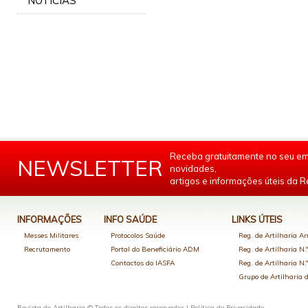
NOTÍCIAS
Receba gratuitamente no seu em
NEWSLETTER
novidades,
artigos e informações úteis da Re
INFORMAÇÕES
INFO SAÚDE
LINKS ÚTEIS
Messes Militares
Protocolos Saúde
Reg. de Artilharia An
Recrutamento
Portal do Beneficiário ADM
Reg. de Artilharia N.
Contactos do IASFA
Reg. de Artilharia N.
Grupo de Artilharia
Revista de Artilharia © Todos os direitos reservados |
Política de Privacidade