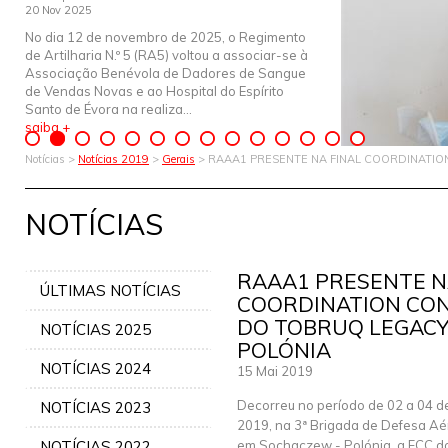
20 Nov 2025
No dia 12 de novembro de 2025, o Regimento
de Artilharia N.º 5 (RA5) voltou a associar-se à
Associação Benévola de Dadores de Sangue
de Vendas Novas e ao Hospital do Espírito
Santo de Évora na realiza...
saiba +
Notícias >
Notícias 2019
>
Gerais
> RAAA1 PRESENTE NA FINAL COORDINATIO
NOTÍCIAS
RAAA1 PRESENTE N
ÚLTIMAS NOTÍCIAS
COORDINATION CON
DO TOBRUQ LEGACY 
NOTÍCIAS 2025
POLÓNIA
NOTÍCIAS 2024
15 Mai 2019
Decorreu no período de 02 a 04 de
NOTÍCIAS 2023
2019, na 3ª Brigada de Defesa Aér
NOTÍCIAS 2022
em Sochaczew - Polónia, a FCC do