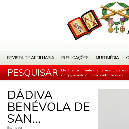
REVISTA DE ARTILHARIA
PUBLICAÇÕES
MULTIMÉDIA
C
PESQUISAR
Efectue facilmente a sua pesquisa por
artigo, revista ou outras informações...
DÁDIVA
BENÉVOLA DE
SAN...
Escrito por