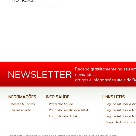
NOTÍCIAS
Receba gratuitamente no seu em
NEWSLETTER
novidades,
artigos e informações úteis da Re
INFORMAÇÕES
INFO SAÚDE
LINKS ÚTEIS
Messes Militares
Protocolos Saúde
Reg. de Artilharia An
Recrutamento
Portal do Beneficiário ADM
Reg. de Artilharia N.
Contactos do IASFA
Reg. de Artilharia N.
Grupo de Artilharia
Revista de Artilharia © Todos os direitos reservados |
Política de Privacidade