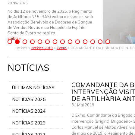
20 Nov 2025
No dia 12 de novembro de 2025, o Regimento
de Artilharia N.º 5 (RA5) voltou a associar-se à
Associação Benévola de Dadores de Sangue
de Vendas Novas e ao Hospital do Espírito
Santo de Évora na realiza...
saiba +
Notícias >
Notícias 2019
>
Gerais
> COMANDANTE DA BRIGADA DE INTER
NOTÍCIAS
COMANDANTE DA B
ÚLTIMAS NOTÍCIAS
INTERVENÇÃO VISI
DE ARTILHARIA ANT
NOTÍCIAS 2025
31 Mai 2019
NOTÍCIAS 2024
O Exmo. Comandante da Brigada 
Intervenção (BrigInt), Brigadeiro-
NOTÍCIAS 2023
Carlos Manuel de Matos Alves, vis
de maio de 2019, o Regimento de A
NOTÍCIAS 2022