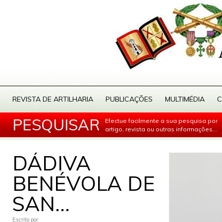
REVISTA DE ARTILHARIA
PUBLICAÇÕES
MULTIMÉDIA
C
PESQUISAR
Efectue facilmente a sua pesquisa por
artigo, revista ou outras informações...
DÁDIVA
BENÉVOLA DE
SAN...
Escrito por