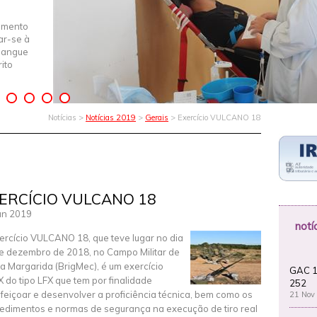
imento
iar-se à
Sangue
ito
Notícias >
Notícias 2019
>
Gerais
> Exercício VULCANO 18
ERCÍCIO VULCANO 18
an 2019
notí
ercício VULCANO 18, que teve lugar no dia
e dezembro de 2018, no Campo Militar de
a Margarida (BrigMec), é um exercício
GAC 1
X do tipo LFX que tem por finalidade
252
feiçoar e desenvolver a proficiência técnica, bem como os
21 Nov
edimentos e normas de segurança na execução de tiro real