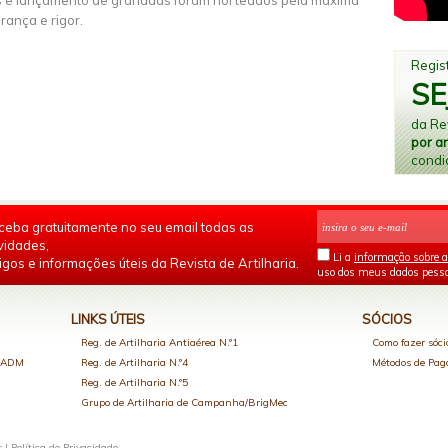
s e lançamento de granadas foram norteados pela máxima
rança e rigor.
Regist
SE
da Rev
por a
condi
ceba gratuitamente no seu email todas as
vidades,
Li a
informação sobre a
igos e informações úteis da Revista de Artilharia.
uso dos meus dados pesso
LINKS ÚTEIS
SÓCIOS
Reg. de Artilharia Antiaérea N.º1
Como fazer sóci
o ADM
Reg. de Artilharia N.º4
Métodos de Pa
Reg. de Artilharia N.º5
Grupo de Artilharia de Campanha/BrigMec
s |
Política de Privacidade