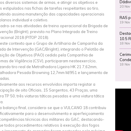
Dádiv
os diversos sistemas de armas, e atingir os objetivos e
20 Nov
is estipulados nas fichas de tarefas respeitantes ao tiro,
itindo assima manutenção das capacidades operacionais
RA5 p
planos individual e coletivo.
19 Nov
adra-se nas atividades de treino operacional da Brigada de
rvenção (BrigInt), previsto no Plano Integrado de Treino
Desta
acional 2018 (PITOP 2018).
10.5 R
neste contexto que o Grupo de Artilharia de Campanha da
18 Nov
ada de Intervenção (GAC/BrigInt), integrando o Pelotão de
Cerim
sição de Objetivos (PAO) cedido pela Companhia de
Conde
emas de Vigilância (CSV), participaram nesteexercício,
18 Nov
izando tiro real de Metralhadora Ligeira HK 21 7,62mm,
alhadora Pesada Browning 12,7mm M/951 e lançamento de
adas.
tivamente aos recursos envolvidos importa registar a
icipação de oito Oficiais, 15 Sargentos, 43 Praças, uma
ura TP 50, três viaturas táticas pesadas e uma viatura tática
ra.
 balanço final, considera-se que o VULCANO 18 contribuiu
ificativamente para o desenvolvimento e aperfeiçoamento
competências técnicas dos militares do GAC, destacando-
ue todos procedimentos relativos à execução dos fogos