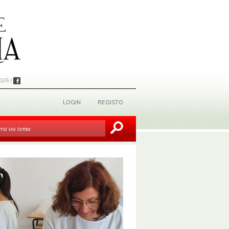
026 |
LOGIN
REGISTO