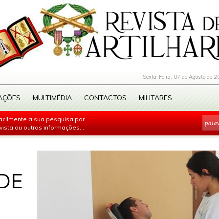
Sexta-Feira, 07 de Agosto de 2
AÇÕES
MULTIMÉDIA
CONTACTOS
MILITARES
facilmente a sua pesquisa por
evista ou outras informações...
DE