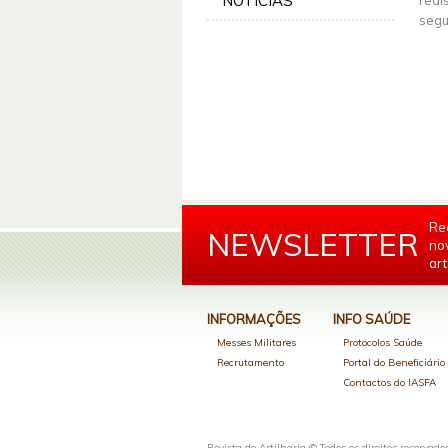
NOTÍCIAS
reai
segu
Re
NEWSLETTER
no
art
INFORMAÇÕES
INFO SAÚDE
Messes Militares
Protocolos Saúde
Recrutamento
Portal do Beneficiári
Contactos do IASFA
Revista de Artilharia © Todos os direitos reservado