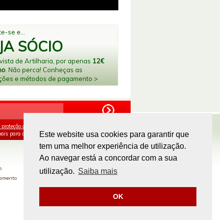
e-se e...
JA SÓCIO
ista de Artilharia, por apenas
12€
no
. Não perca! Conheças as
ções e métodos de pagamento >
 proteção de dados
e aceito o processamento e
ais para os fins mencionados.
Este website usa cookies para garantir que
tem uma melhor experiência de utilização.
PAGAMENTOS ONLINE
Ao navegar está a concordar com a sua
o
utilização.
Saiba mais
gamento
OK
Site by
omsite.com