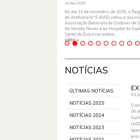
20 Nov 2025
No dia 12 de novembro de 2025, o Reg
de Artilharia N.º 5 (RA5) voltou a assoc
Associação Benévola de Dadores de 
de Vendas Novas e ao Hospital do Espír
Santo de Évora na realiza...
saiba +
NOTÍCIAS
EX
ÚLTIMAS NOTÍCIAS
03 J
NOTÍCIAS 2025
O ex
06 d
NOTÍCIAS 2024
Sant
LIVE
NOTÍCIAS 2023
aper
proc
NOTÍCIAS 2022