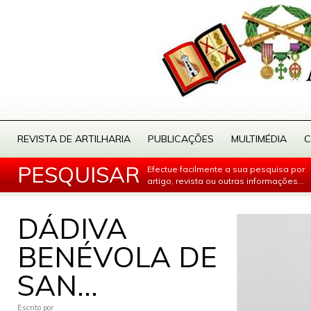
REVISTA DE ARTILHARIA
PUBLICAÇÕES
MULTIMÉDIA
C
PESQUISAR
Efectue facilmente a sua pesquisa por
artigo, revista ou outras informações...
DÁDIVA
BENÉVOLA DE
SAN...
Escrito por