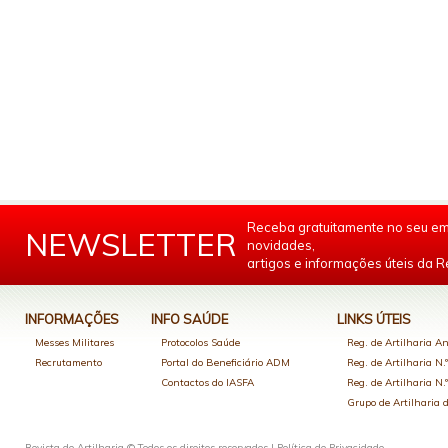
Receba gratuitamente no seu em
NEWSLETTER
novidades,
artigos e informações úteis da Re
INFORMAÇÕES
INFO SAÚDE
LINKS ÚTEIS
Messes Militares
Protocolos Saúde
Reg. de Artilharia An
Recrutamento
Portal do Beneficiário ADM
Reg. de Artilharia N.
Contactos do IASFA
Reg. de Artilharia N.
Grupo de Artilharia
Revista de Artilharia © Todos os direitos reservados |
Política de Privacidade