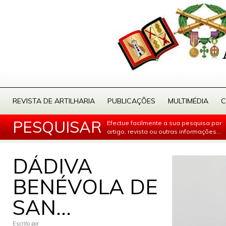
REVISTA DE ARTILHARIA
PUBLICAÇÕES
MULTIMÉDIA
C
PESQUISAR
Efectue facilmente a sua pesquisa por
artigo, revista ou outras informações...
DÁDIVA
BENÉVOLA DE
SAN...
Escrito por