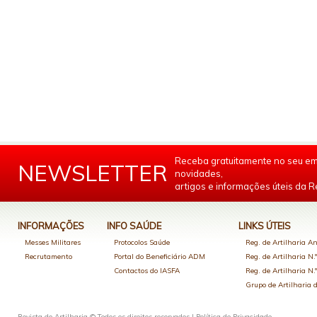
Receba gratuitamente no seu em
NEWSLETTER
novidades,
artigos e informações úteis da Re
INFORMAÇÕES
INFO SAÚDE
LINKS ÚTEIS
Messes Militares
Protocolos Saúde
Reg. de Artilharia An
Recrutamento
Portal do Beneficiário ADM
Reg. de Artilharia N.
Contactos do IASFA
Reg. de Artilharia N.
Grupo de Artilharia
Revista de Artilharia © Todos os direitos reservados |
Política de Privacidade