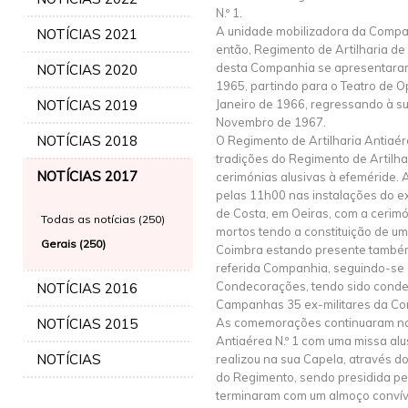
N.º 1.
A unidade mobilizadora da Companh
NOTÍCIAS 2021
então, Regimento de Artilharia de 
desta Companhia se apresentara
NOTÍCIAS 2020
1965, partindo para o Teatro de 
NOTÍCIAS 2019
Janeiro de 1966, regressando à s
Novembro de 1967.
NOTÍCIAS 2018
O Regimento de Artilharia Antiaér
tradições do Regimento de Artilha
NOTÍCIAS 2017
cerimónias alusivas à efeméride. 
pelas 11h00 nas instalações do ex
de Costa, em Oeiras, com a ceri
Todas as notícias (250)
mortos tendo a constituição de um
Gerais (250)
Coimbra estando presente também
referida Companhia, seguindo-se 
Condecorações, tendo sido cond
NOTÍCIAS 2016
Campanhas 35 ex-militares da Com
NOTÍCIAS 2015
As comemorações continuaram no 
Antiaérea N.º 1 com uma missa alu
NOTÍCIAS
realizou na sua Capela, através 
do Regimento, sendo presidida pel
terminaram com um almoço convívi