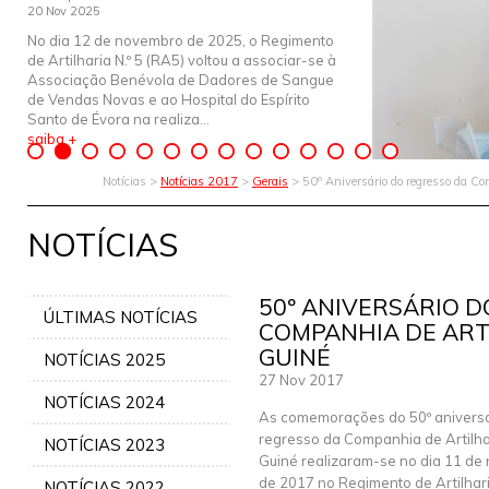
20 Nov 2025
No dia 12 de novembro de 2025, o Regimento
de Artilharia N.º 5 (RA5) voltou a associar-se à
Associação Benévola de Dadores de Sangue
de Vendas Novas e ao Hospital do Espírito
Santo de Évora na realiza...
saiba +
Notícias >
Notícias 2017
>
Gerais
> 50º Aniversário do regresso da C
NOTÍCIAS
50º ANIVERSÁRIO 
ÚLTIMAS NOTÍCIAS
COMPANHIA DE ART
GUINÉ
NOTÍCIAS 2025
27 Nov 2017
NOTÍCIAS 2024
As comemorações do 50º aniversá
regresso da Companhia de Artilha
NOTÍCIAS 2023
Guiné realizaram-se no dia 11 d
de 2017 no Regimento de Artilhar
NOTÍCIAS 2022