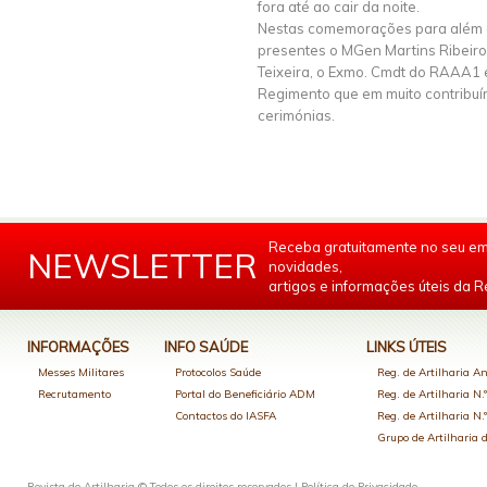
fora até ao cair da noite.
Nestas comemorações para além d
presentes o MGen Martins Ribeiro
Teixeira, o Exmo. Cmdt do RAAA1 e
Regimento que em muito contribuí
cerimónias.
Receba gratuitamente no seu em
NEWSLETTER
novidades,
artigos e informações úteis da Re
INFORMAÇÕES
INFO SAÚDE
LINKS ÚTEIS
Messes Militares
Protocolos Saúde
Reg. de Artilharia An
Recrutamento
Portal do Beneficiário ADM
Reg. de Artilharia N.
Contactos do IASFA
Reg. de Artilharia N.
Grupo de Artilharia
Revista de Artilharia © Todos os direitos reservados |
Política de Privacidade