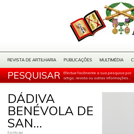
REVISTA DE ARTILHARIA
PUBLICAÇÕES
MULTIMÉDIA
C
PESQUISAR
Efectue facilmente a sua pesquisa por
artigo, revista ou outras informações...
DÁDIVA
BENÉVOLA DE
SAN...
Escrito por