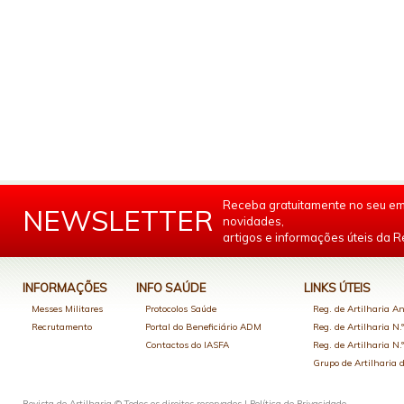
Receba gratuitamente no seu em
NEWSLETTER
novidades,
artigos e informações úteis da Re
INFORMAÇÕES
INFO SAÚDE
LINKS ÚTEIS
Messes Militares
Protocolos Saúde
Reg. de Artilharia An
Recrutamento
Portal do Beneficiário ADM
Reg. de Artilharia N.
Contactos do IASFA
Reg. de Artilharia N.
Grupo de Artilharia
Revista de Artilharia © Todos os direitos reservados |
Política de Privacidade