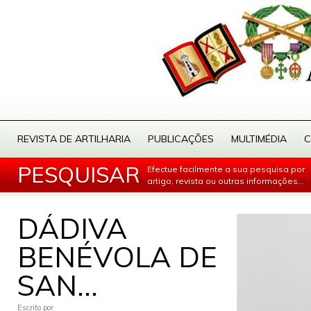
REVISTA DE ARTILHARIA
PUBLICAÇÕES
MULTIMÉDIA
C
PESQUISAR
Efectue facilmente a sua pesquisa por
artigo, revista ou outras informações...
DÁDIVA
BENÉVOLA DE
SAN...
Escrito por