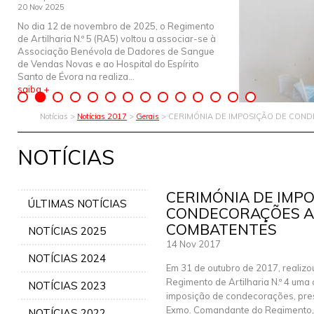
20 Nov 2025
No dia 12 de novembro de 2025, o Regimento
de Artilharia N.º 5 (RA5) voltou a associar-se à
Associação Benévola de Dadores de Sangue
de Vendas Novas e ao Hospital do Espírito
Santo de Évora na realiza...
saiba +
Notícias >
Notícias 2017
>
Gerais
> CERIMÓNIA DE IMPOSIÇÃO DE CON
NOTÍCIAS
CERIMÓNIA DE IMPO
ÚLTIMAS NOTÍCIAS
CONDECORAÇÕES A
COMBATENTES
NOTÍCIAS 2025
14 Nov 2017
NOTÍCIAS 2024
Em 31 de outubro de 2017, realizo
Regimento de Artilharia N.º 4 uma
NOTÍCIAS 2023
imposição de condecorações, pres
Exmo. Comandante do Regimento,
NOTÍCIAS 2022