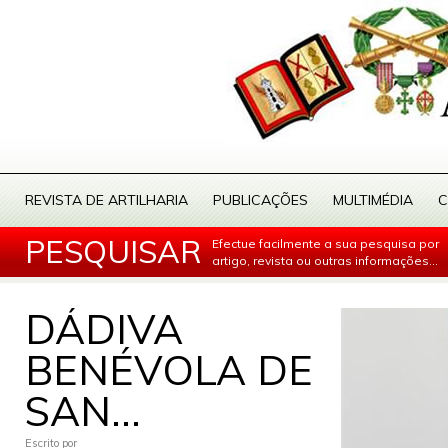
REVISTA DE ARTILHARIA
PUBLICAÇÕES
MULTIMÉDIA
C
PESQUISAR
Efectue facilmente a sua pesquisa por
artigo, revista ou outras informações...
DÁDIVA
BENÉVOLA DE
SAN...
Escrito por