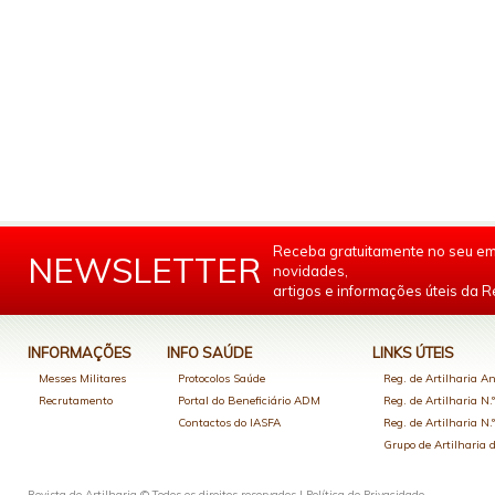
Receba gratuitamente no seu em
NEWSLETTER
novidades,
artigos e informações úteis da Re
INFORMAÇÕES
INFO SAÚDE
LINKS ÚTEIS
Messes Militares
Protocolos Saúde
Reg. de Artilharia An
Recrutamento
Portal do Beneficiário ADM
Reg. de Artilharia N.
Contactos do IASFA
Reg. de Artilharia N.
Grupo de Artilharia
Revista de Artilharia © Todos os direitos reservados |
Política de Privacidade