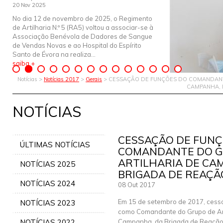
20 Nov 2025
No dia 12 de novembro de 2025, o Regimento
de Artilharia N.º 5 (RA5) voltou a associar-se à
Associação Benévola de Dadores de Sangue
de Vendas Novas e ao Hospital do Espírito
Santo de Évora na realiza...
saiba +
Notícias >
Notícias 2017
>
Gerais
> CESSAÇÃO DE FUNÇÕES DO COMANDANT
CAMPANHA, 
NOTÍCIAS
CESSAÇÃO DE FUNÇ
ÚLTIMAS NOTÍCIAS
COMANDANTE DO G
ARTILHARIA DE CA
NOTÍCIAS 2025
BRIGADA DE REAÇÃ
NOTÍCIAS 2024
08 Out 2017
Em 15 de setembro de 2017, cess
NOTÍCIAS 2023
como Comandante do Grupo de Art
NOTÍCIAS 2022
Campanha, da Brigada de Reação