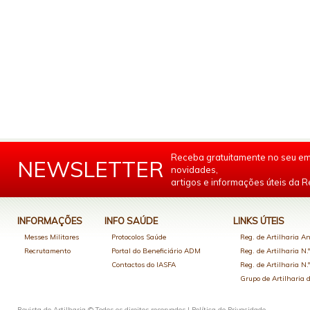
Receba gratuitamente no seu em
NEWSLETTER
novidades,
artigos e informações úteis da Re
INFORMAÇÕES
INFO SAÚDE
LINKS ÚTEIS
Messes Militares
Protocolos Saúde
Reg. de Artilharia An
Recrutamento
Portal do Beneficiário ADM
Reg. de Artilharia N.
Contactos do IASFA
Reg. de Artilharia N.
Grupo de Artilharia
Revista de Artilharia © Todos os direitos reservados |
Política de Privacidade