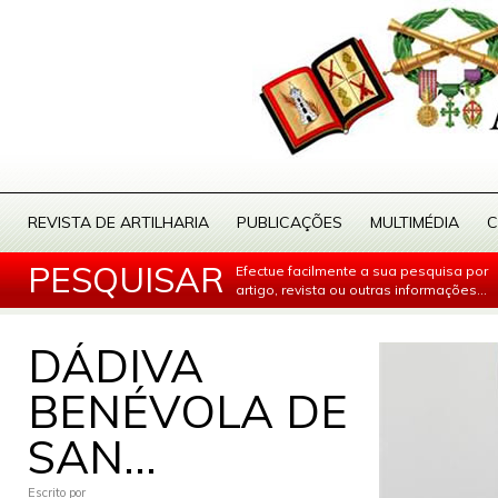
REVISTA DE ARTILHARIA
PUBLICAÇÕES
MULTIMÉDIA
C
PESQUISAR
Efectue facilmente a sua pesquisa por
artigo, revista ou outras informações...
DÁDIVA
BENÉVOLA DE
SAN...
Escrito por