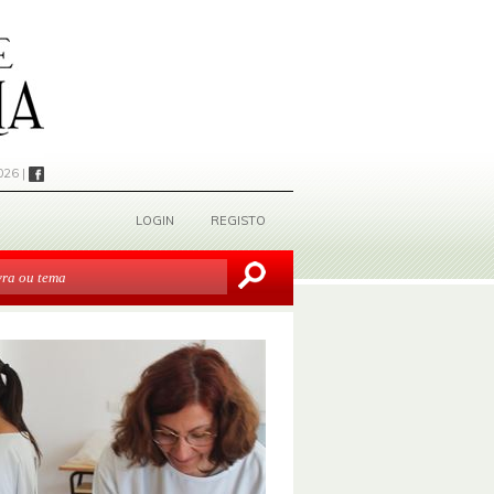
026 |
LOGIN
REGISTO