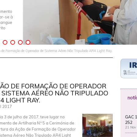
imento
iar-se à
Sangue
ito
 de Formação de Operador de Sistema Aéreo Não Tripulado AR4 Light Ray.
ÃO DE FORMAÇÃO DE OPERADOR
 SISTEMA AÉREO NÃO TRIPULADO
notí
4 LIGHT RAY.
ul 2017
GAC 1
ia 3 de julho de 2017, teve lugar no
252
mento de Artilharia N.º 5 a Cerimónia de
21 Nov
tura da Ação de Formação de Operador
istema Aéreo Não Tripulado AR4 Light