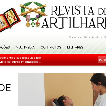
Sexta-Feira, 07 de Agosto de 2
AÇÕES
MULTIMÉDIA
CONTACTOS
MILITARES
facilmente a sua pesquisa por
evista ou outras informações...
DE