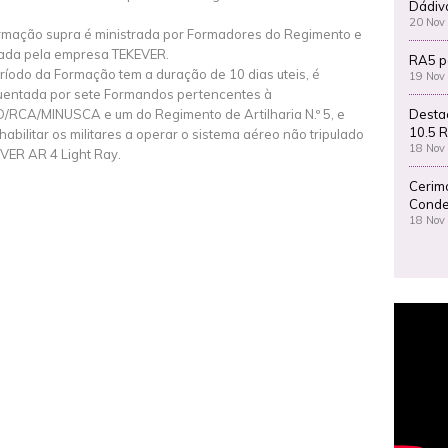
Dádiv
20 Nov
rmação supra é ministrada por Formadores do Regimento e
lada pela empresa TEKEVER.
RA5 p
ríodo da Formação tem a duração de 10 dias uteis, é
19 Nov
uentada por sete Formandos pertencentes à
Desta
/RCA/MINUSCA e um do Regimento de Artilharia N.º 5, e
10.5 R
 habilitar os militares a operar o sistema aéreo não tripulado
18 Nov
VER AR 4 Light Ray.
Cerim
Conde
18 Nov