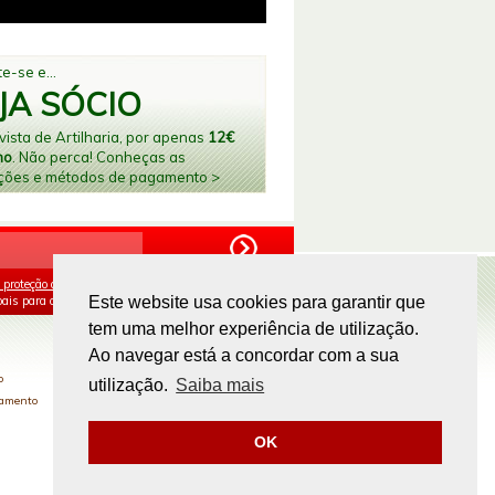
e-se e...
JA SÓCIO
ista de Artilharia, por apenas
12€
no
. Não perca! Conheças as
ções e métodos de pagamento >
 proteção de dados
e aceito o processamento e
ais para os fins mencionados.
Este website usa cookies para garantir que
tem uma melhor experiência de utilização.
PAGAMENTOS ONLINE
Ao navegar está a concordar com a sua
o
utilização.
Saiba mais
gamento
OK
Site by
omsite.com