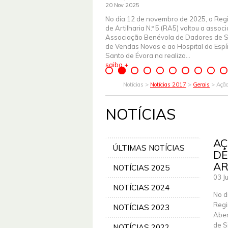
20 Nov 2025
No dia 12 de novembro de 2025, o Reg
de Artilharia N.º 5 (RA5) voltou a assoc
Associação Benévola de Dadores de 
de Vendas Novas e ao Hospital do Espír
Santo de Évora na realiza...
saiba +
Notícias >
Notícias 2017
>
Gerais
> Ação
NOTÍCIAS
AÇ
ÚLTIMAS NOTÍCIAS
DE
AR
NOTÍCIAS 2025
03 J
NOTÍCIAS 2024
No d
Regi
NOTÍCIAS 2023
Aber
de S
NOTÍCIAS 2022