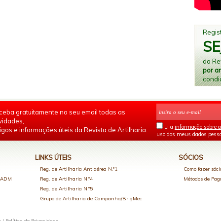
Regist
SE
da Rev
por a
condi
ceba gratuitamente no seu email todas as
vidades,
Li a
informação sobre a
igos e informações úteis da Revista de Artilharia.
uso dos meus dados pesso
LINKS ÚTEIS
SÓCIOS
Reg. de Artilharia Antiaérea N.º1
Como fazer sóci
o ADM
Reg. de Artilharia N.º4
Métodos de Pa
Reg. de Artilharia N.º5
Grupo de Artilharia de Campanha/BrigMec
s |
Política de Privacidade