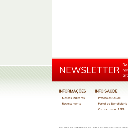
Re
NEWSLETTER
no
art
INFORMAÇÕES
INFO SAÚDE
Messes Militares
Protocolos Saúde
Recrutamento
Portal do Beneficiári
Contactos do IASFA
Revista de Artilharia © Todos os direitos reservado