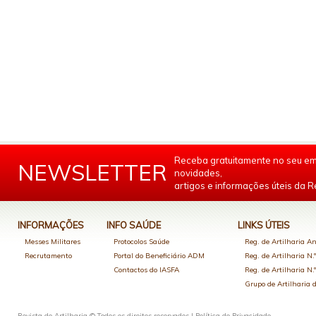
Receba gratuitamente no seu em
NEWSLETTER
novidades,
artigos e informações úteis da Re
INFORMAÇÕES
INFO SAÚDE
LINKS ÚTEIS
Messes Militares
Protocolos Saúde
Reg. de Artilharia An
Recrutamento
Portal do Beneficiário ADM
Reg. de Artilharia N.
Contactos do IASFA
Reg. de Artilharia N.
Grupo de Artilharia
Revista de Artilharia © Todos os direitos reservados |
Política de Privacidade