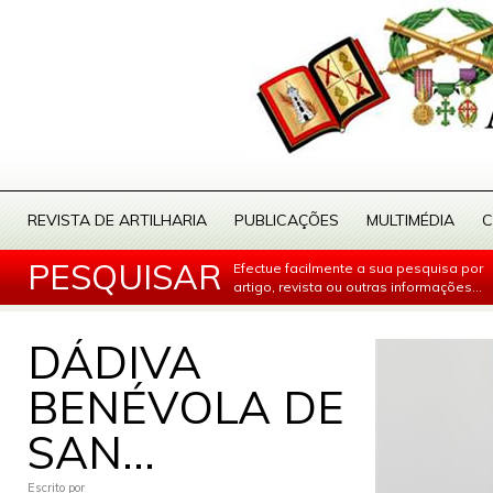
REVISTA DE ARTILHARIA
PUBLICAÇÕES
MULTIMÉDIA
C
PESQUISAR
Efectue facilmente a sua pesquisa por
artigo, revista ou outras informações...
DÁDIVA
BENÉVOLA DE
SAN...
Escrito por