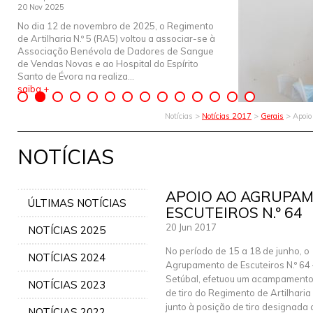
20 Nov 2025
No dia 12 de novembro de 2025, o Regimento
de Artilharia N.º 5 (RA5) voltou a associar-se à
Associação Benévola de Dadores de Sangue
de Vendas Novas e ao Hospital do Espírito
Santo de Évora na realiza...
saiba +
Notícias >
Notícias 2017
>
Gerais
> Apoio
NOTÍCIAS
APOIO AO AGRUPA
ÚLTIMAS NOTÍCIAS
ESCUTEIROS N.º 64
20 Jun 2017
NOTÍCIAS 2025
No período de 15 a 18 de junho, o
NOTÍCIAS 2024
Agrupamento de Escuteiros N.º 64
Setúbal, efetuou um acampamento
NOTÍCIAS 2023
de tiro do Regimento de Artilharia N
junto à posição de tiro designad
NOTÍCIAS 2022