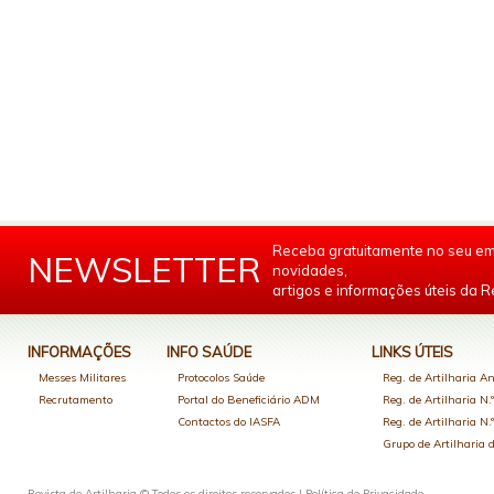
Receba gratuitamente no seu em
NEWSLETTER
novidades,
artigos e informações úteis da Re
INFORMAÇÕES
INFO SAÚDE
LINKS ÚTEIS
Messes Militares
Protocolos Saúde
Reg. de Artilharia An
Recrutamento
Portal do Beneficiário ADM
Reg. de Artilharia N.
Contactos do IASFA
Reg. de Artilharia N.
Grupo de Artilharia
Revista de Artilharia © Todos os direitos reservados |
Política de Privacidade