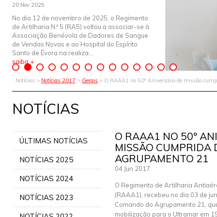
20 Nov 2025
No dia 12 de novembro de 2025, o Regimento
de Artilharia N.º 5 (RA5) voltou a associar-se à
Associação Benévola de Dadores de Sangue
de Vendas Novas e ao Hospital do Espírito
Santo de Évora na realiza...
saiba +
Notícias >
Notícias 2017
>
Gerais
> O RAAA1 no 50º Aniversário de missão cump
NOTÍCIAS
O RAAA1 NO 50º AN
ÚLTIMAS NOTÍCIAS
MISSÃO CUMPRIDA
AGRUPAMENTO 21
NOTÍCIAS 2025
04 Jun 2017
NOTÍCIAS 2024
O Regimento de Artilharia Antiaér
(RAAA1), recebeu no dia 03 de ju
NOTÍCIAS 2023
Comando do Agrupamento 21, que
mobilização para o Ultramar em 1
NOTÍCIAS 2022