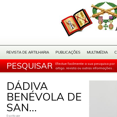
REVISTA DE ARTILHARIA
PUBLICAÇÕES
MULTIMÉDIA
C
PESQUISAR
Efectue facilmente a sua pesquisa por
artigo, revista ou outras informações...
DÁDIVA
BENÉVOLA DE
SAN...
Escrito por