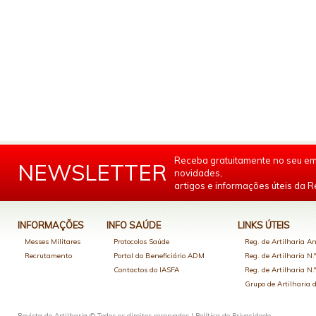
Receba gratuitamente no seu em
NEWSLETTER
novidades,
artigos e informações úteis da Re
INFORMAÇÕES
INFO SAÚDE
LINKS ÚTEIS
Messes Militares
Protocolos Saúde
Reg. de Artilharia An
Recrutamento
Portal do Beneficiário ADM
Reg. de Artilharia N.
Contactos do IASFA
Reg. de Artilharia N.
Grupo de Artilharia
Revista de Artilharia © Todos os direitos reservados |
Política de Privacidade