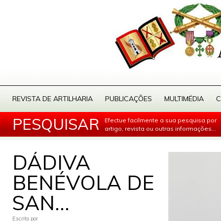
REVISTA DE ARTILHARIA
PUBLICAÇÕES
MULTIMÉDIA
C
PESQUISAR
Efectue facilmente a sua pesquisa por
artigo, revista ou outras informações...
DÁDIVA
BENÉVOLA DE
SAN...
Escrito por