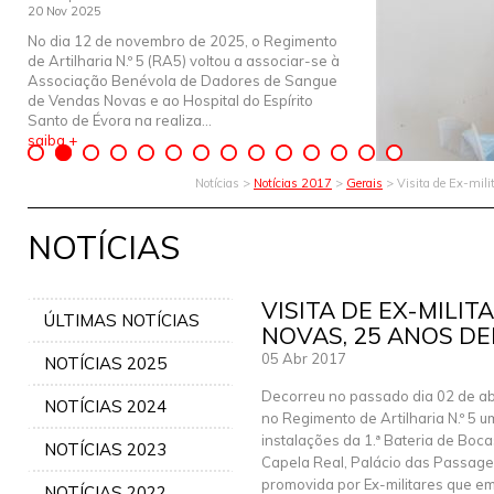
20 Nov 2025
No dia 12 de novembro de 2025, o Regimento
de Artilharia N.º 5 (RA5) voltou a associar-se à
Associação Benévola de Dadores de Sangue
de Vendas Novas e ao Hospital do Espírito
Santo de Évora na realiza...
saiba +
Notícias >
Notícias 2017
>
Gerais
> Visita de Ex-mili
NOTÍCIAS
VISITA DE EX-MILI
ÚLTIMAS NOTÍCIAS
NOVAS, 25 ANOS DE
05 Abr 2017
NOTÍCIAS 2025
Decorreu no passado dia 02 de abr
NOTÍCIAS 2024
no Regimento de Artilharia N.º 5 um
instalações da 1.ª Bateria de Boca
NOTÍCIAS 2023
Capela Real, Palácio das Passage
promovida por Ex-militares que em
NOTÍCIAS 2022