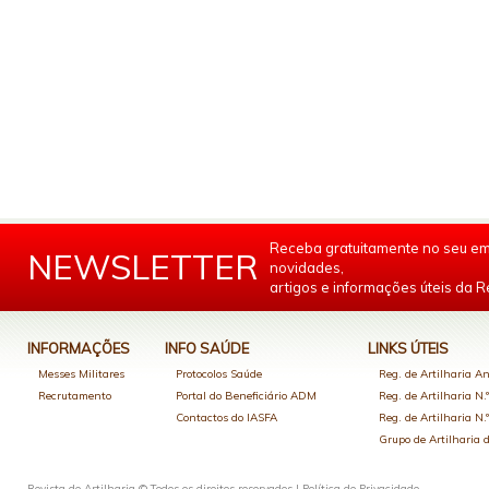
Receba gratuitamente no seu em
NEWSLETTER
novidades,
artigos e informações úteis da Re
INFORMAÇÕES
INFO SAÚDE
LINKS ÚTEIS
Messes Militares
Protocolos Saúde
Reg. de Artilharia An
Recrutamento
Portal do Beneficiário ADM
Reg. de Artilharia N.
Contactos do IASFA
Reg. de Artilharia N.
Grupo de Artilharia
Revista de Artilharia © Todos os direitos reservados |
Política de Privacidade