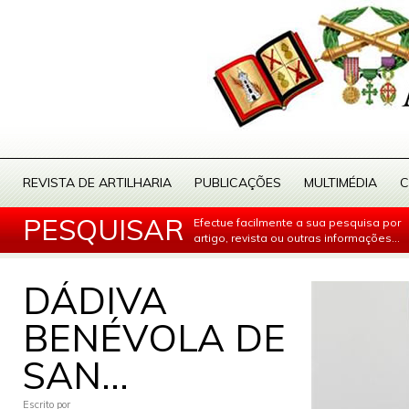
REVISTA DE ARTILHARIA
PUBLICAÇÕES
MULTIMÉDIA
C
PESQUISAR
Efectue facilmente a sua pesquisa por
artigo, revista ou outras informações...
DÁDIVA
BENÉVOLA DE
SAN...
Escrito por