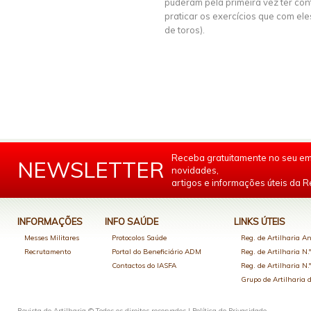
puderam pela primeira vez ter con
praticar os exercícios que com ele
de toros).
Receba gratuitamente no seu em
NEWSLETTER
novidades,
artigos e informações úteis da Re
INFORMAÇÕES
INFO SAÚDE
LINKS ÚTEIS
Messes Militares
Protocolos Saúde
Reg. de Artilharia An
Recrutamento
Portal do Beneficiário ADM
Reg. de Artilharia N.
Contactos do IASFA
Reg. de Artilharia N.
Grupo de Artilharia
Revista de Artilharia © Todos os direitos reservados |
Política de Privacidade