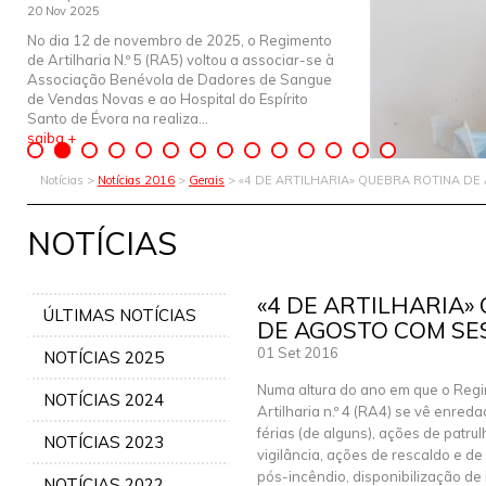
20 Nov 2025
No dia 12 de novembro de 2025, o Regimento
de Artilharia N.º 5 (RA5) voltou a associar-se à
Associação Benévola de Dadores de Sangue
de Vendas Novas e ao Hospital do Espírito
Santo de Évora na realiza...
saiba +
Notícias >
Notícias 2016
>
Gerais
> «4 DE ARTILHARIA» QUEBRA ROTINA D
NOTÍCIAS
«4 DE ARTILHARIA»
ÚLTIMAS NOTÍCIAS
DE AGOSTO COM SE
01 Set 2016
NOTÍCIAS 2025
Numa altura do ano em que o Reg
NOTÍCIAS 2024
Artilharia n.º 4 (RA4) se vê enred
férias (de alguns), ações de patru
NOTÍCIAS 2023
vigilância, ações de rescaldo e de 
pós-incêndio, disponibilização de 
NOTÍCIAS 2022