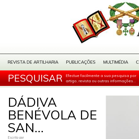
REVISTA DE ARTILHARIA
PUBLICAÇÕES
MULTIMÉDIA
C
PESQUISAR
Efectue facilmente a sua pesquisa por
artigo, revista ou outras informações...
DÁDIVA
BENÉVOLA DE
SAN...
Escrito por