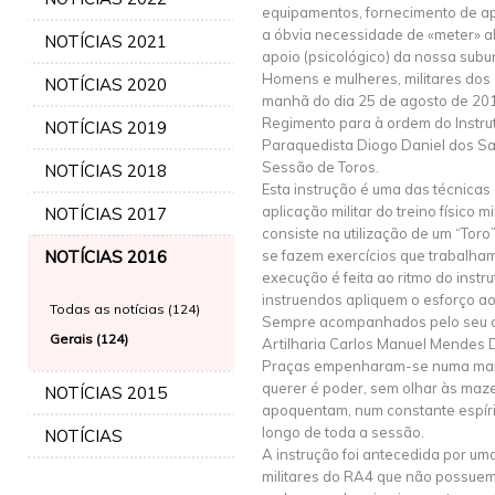
equipamentos, fornecimento de apo
a óbvia necessidade de «meter» 
NOTÍCIAS 2021
apoio (psicológico) da nossa subu
Homens e mulheres, militares dos 
NOTÍCIAS 2020
manhã do dia 25 de agosto de 20
Regimento para à ordem do Instrut
NOTÍCIAS 2019
Paraquedista Diogo Daniel dos San
Sessão de Toros.
NOTÍCIAS 2018
Esta instrução é uma das técnica
aplicação militar do treino físico m
NOTÍCIAS 2017
consiste na utilização de um “Toro”,
NOTÍCIAS 2016
se fazem exercícios que trabalha
execução é feita ao ritmo do instr
instruendos apliquem o esforço 
Todas as notícias (124)
Sempre acompanhados pelo seu 
Gerais (124)
Artilharia Carlos Manuel Mendes Di
Praças empenharam-se numa mani
querer é poder, sem olhar às maze
NOTÍCIAS 2015
apoquentam, num constante espírit
longo de toda a sessão.
NOTÍCIAS
A instrução foi antecedida por uma
militares do RA4 que não possuem