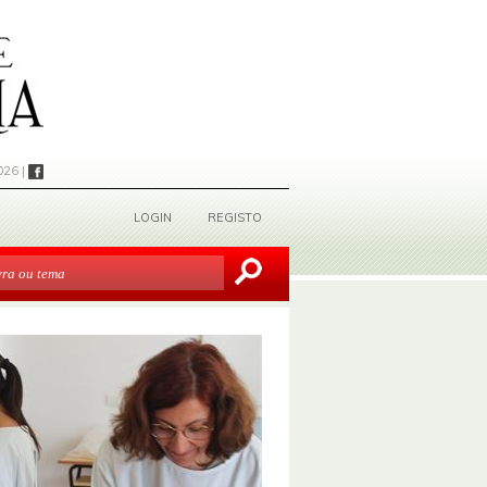
026 |
LOGIN
REGISTO