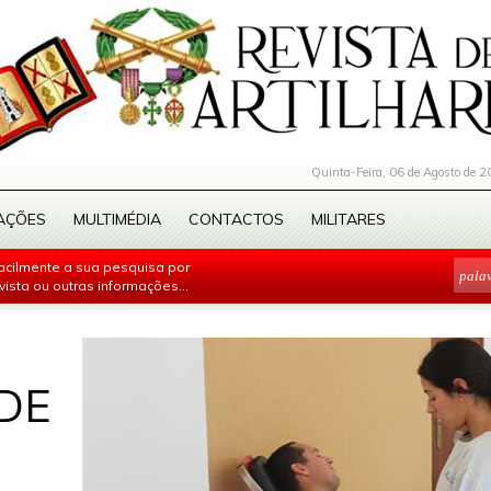
Quinta-Feira, 06 de Agosto de 2
AÇÕES
MULTIMÉDIA
CONTACTOS
MILITARES
facilmente a sua pesquisa por
evista ou outras informações...
DE