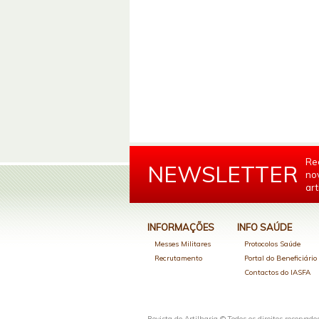
Re
NEWSLETTER
no
art
INFORMAÇÕES
INFO SAÚDE
Messes Militares
Protocolos Saúde
Recrutamento
Portal do Beneficiári
Contactos do IASFA
Revista de Artilharia © Todos os direitos reservado