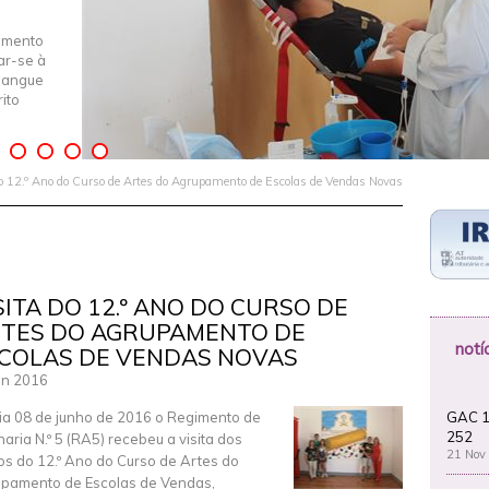
imento
iar-se à
Sangue
ito
o 12.º Ano do Curso de Artes do Agrupamento de Escolas de Vendas Novas
SITA DO 12.º ANO DO CURSO DE
TES DO AGRUPAMENTO DE
notí
COLAS DE VENDAS NOVAS
un 2016
GAC 1
ia 08 de junho de 2016 o Regimento de
252
lharia N.º 5 (RA5) recebeu a visita dos
21 Nov
os do 12.º Ano do Curso de Artes do
pamento de Escolas de Vendas,