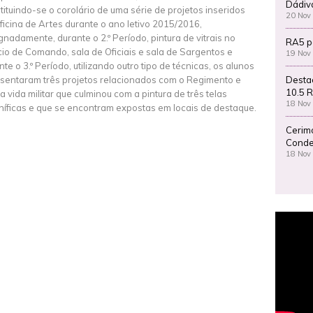
Dádiv
tituindo-se o corolário de uma série de projetos inseridos
20 Nov
ficina de Artes durante o ano letivo 2015/2016,
gnadamente, durante o 2.º Período, pintura de vitrais no
RA5 p
ício de Comando, sala de Oficiais e sala de Sargentos e
19 Nov
nte o 3.º Período, utilizando outro tipo de técnicas, os alunos
Desta
sentaram três projetos relacionados com o Regimento e
10.5 R
a vida militar que culminou com a pintura de três telas
18 Nov
íficas e que se encontram expostas em locais de destaque.
Cerim
Conde
18 Nov