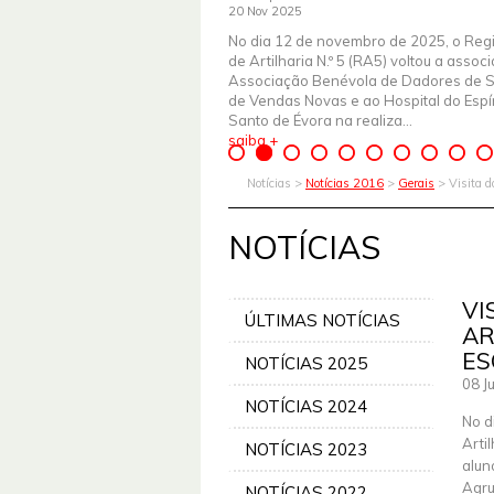
20 Nov 2025
No dia 12 de novembro de 2025, o Reg
de Artilharia N.º 5 (RA5) voltou a assoc
Associação Benévola de Dadores de 
de Vendas Novas e ao Hospital do Espír
Santo de Évora na realiza...
saiba +
Notícias >
Notícias 2016
>
Gerais
> Visita d
NOTÍCIAS
VI
ÚLTIMAS NOTÍCIAS
AR
ES
NOTÍCIAS 2025
08 J
NOTÍCIAS 2024
No d
Arti
NOTÍCIAS 2023
alun
Agru
NOTÍCIAS 2022