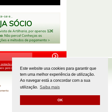
e-se e...
JA SÓCIO
ista de Artilharia, por apenas
12€
no
. Não perca! Conheças as
ções e métodos de pagamento >
 proteção de dados
e aceito o processamento e
ais para os fins mencionados.
Este website usa cookies para garantir que
tem uma melhor experiência de utilização.
PAGAMENTOS ONLINE
Ao navegar está a concordar com a sua
o
utilização.
Saiba mais
gamento
OK
Site by
omsite.com