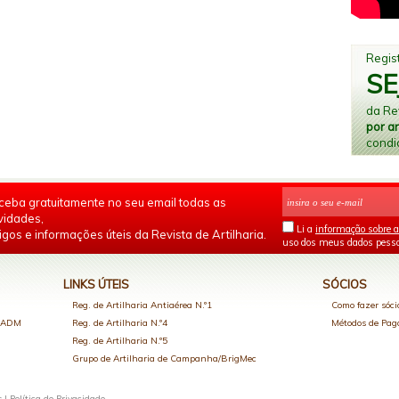
Regist
SE
da Rev
por a
condi
ceba gratuitamente no seu email todas as
vidades,
Li a
informação sobre a
igos e informações úteis da Revista de Artilharia.
uso dos meus dados pesso
LINKS ÚTEIS
SÓCIOS
Reg. de Artilharia Antiaérea N.º1
Como fazer sóci
o ADM
Reg. de Artilharia N.º4
Métodos de Pa
Reg. de Artilharia N.º5
Grupo de Artilharia de Campanha/BrigMec
s |
Política de Privacidade