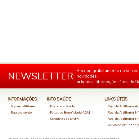
Receba gratuitamente no seu em
NEWSLETTER
novidades,
artigos e informações úteis da Re
INFORMAÇÕES
INFO SAÚDE
LINKS ÚTEIS
Messes Militares
Protocolos Saúde
Reg. de Artilharia An
Recrutamento
Portal do Beneficiário ADM
Reg. de Artilharia N.
Contactos do IASFA
Reg. de Artilharia N.
Grupo de Artilharia
Revista de Artilharia © Todos os direitos reservados |
Política de Privacidade