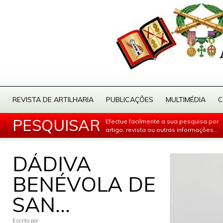
REVISTA DE ARTILHARIA
PUBLICAÇÕES
MULTIMÉDIA
C
PESQUISAR
Efectue facilmente a sua pesquisa por
artigo, revista ou outras informações...
DÁDIVA
BENÉVOLA DE
SAN...
Escrito por