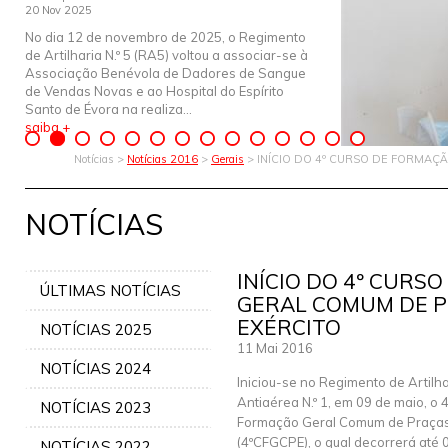
20 Nov 2025
No dia 12 de novembro de 2025, o Regimento
de Artilharia N.º 5 (RA5) voltou a associar-se à
Associação Benévola de Dadores de Sangue
de Vendas Novas e ao Hospital do Espírito
Santo de Évora na realiza...
saiba +
Notícias >
Notícias 2016
>
Gerais
> INÍCIO DO 4º CURSO DE FORMA
NOTÍCIAS
INÍCIO DO 4º CURS
ÚLTIMAS NOTÍCIAS
GERAL COMUM DE 
EXÉRCITO
NOTÍCIAS 2025
11 Mai 2016
NOTÍCIAS 2024
Iniciou-se no Regimento de Artilha
Antiaérea N.º 1, em 09 de maio, o 
NOTÍCIAS 2023
Formação Geral Comum de Praças 
(4ºCFGCPE), o qual decorrerá até 
NOTÍCIAS 2022