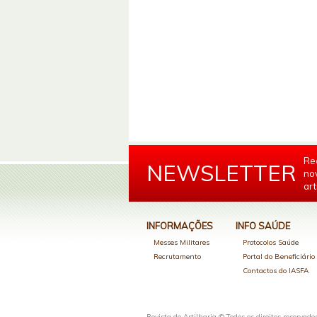
Re
NEWSLETTER
no
art
INFORMAÇÕES
INFO SAÚDE
Messes Militares
Protocolos Saúde
Recrutamento
Portal do Beneficiári
Contactos do IASFA
Revista de Artilharia © Todos os direitos reservado