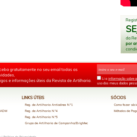
Regist
SE
da Rev
por a
condi
ceba gratuitamente no seu email todas as
vidades,
Li a
informação sobre a
igos e informações úteis da Revista de Artilharia.
uso dos meus dados pesso
LINKS ÚTEIS
SÓCIOS
Reg. de Artilharia Antiaérea N.º1
Como fazer sóci
o ADM
Reg. de Artilharia N.º4
Métodos de Pa
Reg. de Artilharia N.º5
Grupo de Artilharia de Campanha/BrigMec
s |
Política de Privacidade