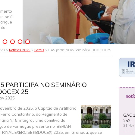
imento
iar-se à
Sangue
ito
cias >
Notícias 2025
>
Gerais
> RA5 participa no Seminário IBDOCEX 25
5 PARTICIPA NO SEMINÁRIO
DOCEX 25
notí
ov 2025
ovembro de 2025, o Capitão de Artilharia
 Ferro Constantino, do Regimento de
GAC 1
lharia N.º 5, integrou uma comitiva da
252
21 Nov
ção de Formação presente no IBERIAN
RINAL EXERCISE (IBDOCEX) 2025, em Granada, que se