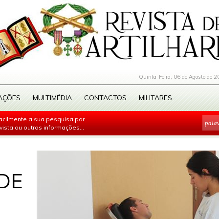
Quinta-Feira, 06 de Agosto de 2
AÇÕES
MULTIMÉDIA
CONTACTOS
MILITARES
facilmente a sua pesquisa por
evista ou outras informações...
DE