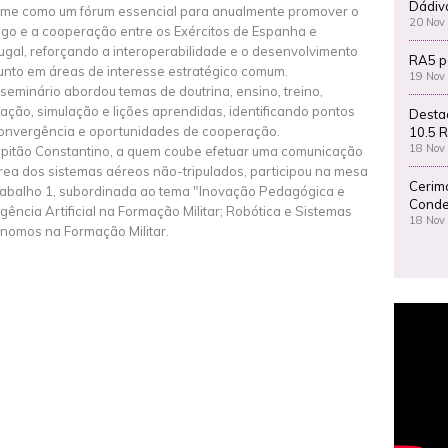
Dádiv
me como um fórum essencial para anualmente promover o
20 Nov
ogo e a cooperação entre os Exércitos de Espanha e
ugal, reforçando a interoperabilidade e o desenvolvimento
RA5 p
unto em áreas de interesse estratégico comum.
19 Nov
 seminário abordou temas de doutrina, ensino, treino,
iação, simulação e lições aprendidas, identificando pontos
Desta
onvergência e oportunidades de cooperação.
10.5 R
18 Nov
pitão Constantino, a quem coube efetuar uma comunicação
rea dos sistemas aéreos não-tripulados, participou na mesa
Cerim
rabalho 1, subordinada ao tema "Inovação Pedagógica e
Conde
ligência Artificial na Formação Militar; Robótica e Sistemas
18 Nov
nomos na Formação Militar.