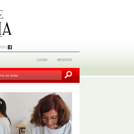
026 |
LOGIN
REGISTO