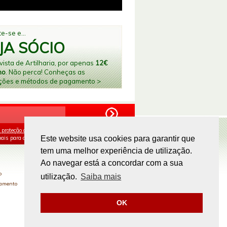
e-se e...
JA SÓCIO
ista de Artilharia, por apenas
12€
no
. Não perca! Conheças as
ções e métodos de pagamento >
 proteção de dados
e aceito o processamento e
ais para os fins mencionados.
Este website usa cookies para garantir que
tem uma melhor experiência de utilização.
PAGAMENTOS ONLINE
Ao navegar está a concordar com a sua
o
utilização.
Saiba mais
gamento
OK
Site by
omsite.com