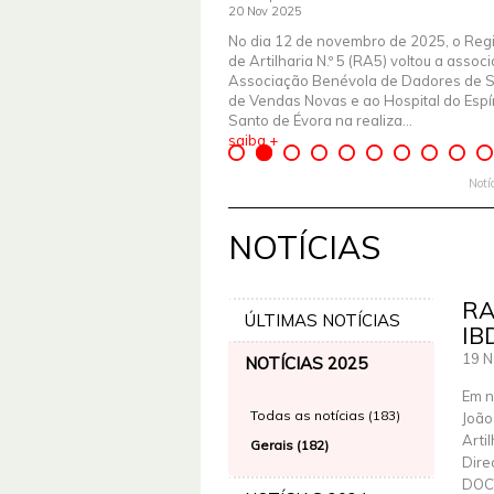
20 Nov 2025
No dia 12 de novembro de 2025, o Reg
de Artilharia N.º 5 (RA5) voltou a assoc
Associação Benévola de Dadores de 
de Vendas Novas e ao Hospital do Espír
Santo de Évora na realiza...
saiba +
Notí
NOTÍCIAS
RA
ÚLTIMAS NOTÍCIAS
IB
19 N
NOTÍCIAS 2025
Em n
Todas as notícias (183)
João
Arti
Gerais (182)
Dire
DOCT