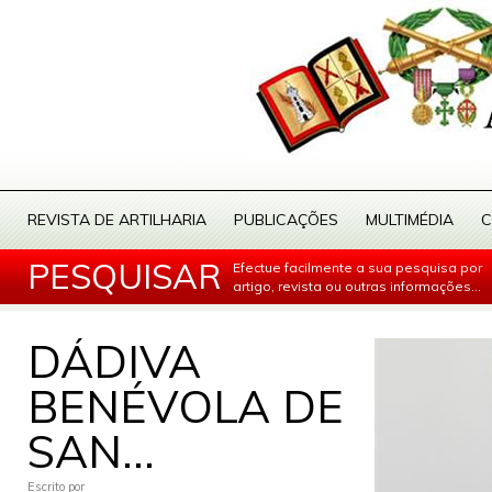
REVISTA DE ARTILHARIA
PUBLICAÇÕES
MULTIMÉDIA
C
PESQUISAR
Efectue facilmente a sua pesquisa por
artigo, revista ou outras informações...
DÁDIVA
BENÉVOLA DE
SAN...
Escrito por