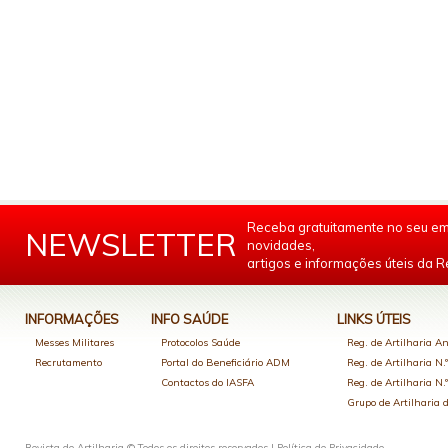
Receba gratuitamente no seu em
NEWSLETTER
novidades,
artigos e informações úteis da Re
INFORMAÇÕES
INFO SAÚDE
LINKS ÚTEIS
Messes Militares
Protocolos Saúde
Reg. de Artilharia An
Recrutamento
Portal do Beneficiário ADM
Reg. de Artilharia N.
Contactos do IASFA
Reg. de Artilharia N.
Grupo de Artilharia
Revista de Artilharia © Todos os direitos reservados |
Política de Privacidade