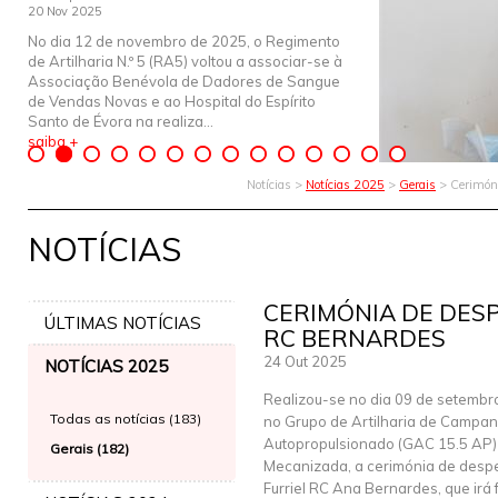
20 Nov 2025
No dia 12 de novembro de 2025, o Regimento
de Artilharia N.º 5 (RA5) voltou a associar-se à
Associação Benévola de Dadores de Sangue
de Vendas Novas e ao Hospital do Espírito
Santo de Évora na realiza...
saiba +
Notícias >
Notícias 2025
>
Gerais
> Cerimóni
NOTÍCIAS
CERIMÓNIA DE DES
ÚLTIMAS NOTÍCIAS
RC BERNARDES
24 Out 2025
NOTÍCIAS 2025
Realizou-se no dia 09 de setembr
Todas as notícias (183)
no Grupo de Artilharia de Campan
Autopropulsionado (GAC 15.5 AP)
Gerais (182)
Mecanizada, a cerimónia de desp
Furriel RC Ana Bernardes, que irá 