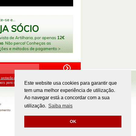
e-se e...
JA SÓCIO
ista de Artilharia, por apenas
12€
no
. Não perca! Conheças as
ções e métodos de pagamento >
 proteção de dados
e aceito o processamento e
ais para os fins mencionados.
Este website usa cookies para garantir que
tem uma melhor experiência de utilização.
PAGAMENTOS ONLINE
Ao navegar está a concordar com a sua
o
utilização.
Saiba mais
gamento
OK
Site by
omsite.com