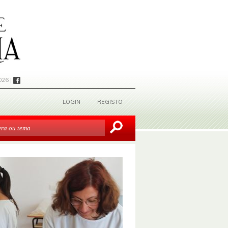
026 |
LOGIN
REGISTO