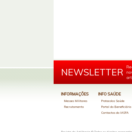
Re
NEWSLETTER
no
art
INFORMAÇÕES
INFO SAÚDE
Messes Militares
Protocolos Saúde
Recrutamento
Portal do Beneficiári
Contactos do IASFA
Revista de Artilharia © Todos os direitos reservado