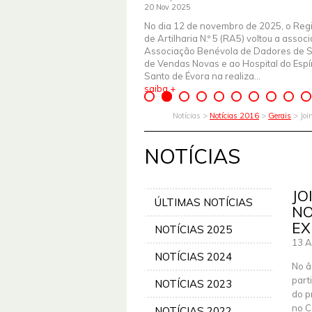
20 Nov 2025
No dia 12 de novembro de 2025, o Reg
de Artilharia N.º 5 (RA5) voltou a assoc
Associação Benévola de Dadores de 
de Vendas Novas e ao Hospital do Espír
Santo de Évora na realiza...
saiba +
Notícias >
Notícias 2016
>
Gerais
> Joi
NOTÍCIAS
JO
ÚLTIMAS NOTÍCIAS
NO
EX
NOTÍCIAS 2025
13 A
NOTÍCIAS 2024
No â
part
NOTÍCIAS 2023
do p
no C
NOTÍCIAS 2022