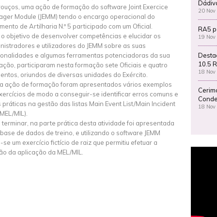
Dádiv
ouços, uma ação de formação do software Joint Exercice
20 Nov
ger Module (JEMM) tendo o encargo operacional do
mento de Artilharia N.º 5 participado com um Oficial.
RA5 p
o objetivo de desenvolver competências e elucidar os
19 Nov
nistradores e utilizadores do JEMM sobre as suas
Desta
ionalidades e algumas ferramentas potenciadoras da sua
10.5 R
ização, participaram nesta formação sete Oficiais e quatro
18 Nov
entos, oriundos de diversas unidades do Exército.
a ação de formação foram apresentados vários exemplos
Cerim
xercícios de modo a conseguir-se identificar erros comuns e
Conde
 práticas na gestão das listas Main Event List/Main Incident
18 Nov
(MEL/MIL).
 terminar, na parte prática desta atividade foi apresentada
base de dados de treino, e utilizando o software JEMM
u-se um exercício fictício de raiz que permitiu efetuar a
ão da aplicação da MEL/MIL.