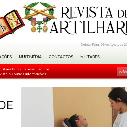
Quinta-Feira, 06 de Agosto de 2
AÇÕES
MULTIMÉDIA
CONTACTOS
MILITARES
facilmente a sua pesquisa por
evista ou outras informações...
DE