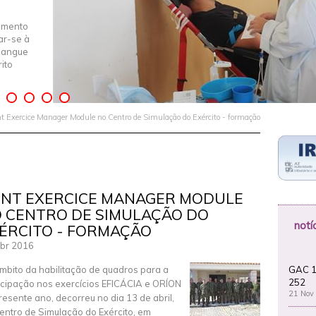
imento
iar-se à
Sangue
ito
nt Exercice Manager Module no Centro de Simulação do Exército - formação
INT EXERCICE MANAGER MODULE
 CENTRO DE SIMULAÇÃO DO
notí
ÉRCITO - FORMAÇÃO
br 2016
GAC 1
mbito da habilitação de quadros para a
252
icipação nos exercícios EFICÁCIA e ORÍON
21 Nov
resente ano, decorreu no dia 13 de abril,
entro de Simulação do Exército, em