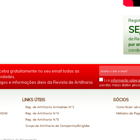
Regist
SE
da Rev
por a
condi
ceba gratuitamente no seu email todas as
vidades,
Li a
informação sobre a
igos e informações úteis da Revista de Artilharia.
uso dos meus dados pesso
LINKS ÚTEIS
SÓCIOS
Reg. de Artilharia Antiaérea N.º1
Como fazer sóci
o ADM
Reg. de Artilharia N.º4
Métodos de Pa
Reg. de Artilharia N.º5
Grupo de Artilharia de Campanha/BrigMec
s |
Política de Privacidade