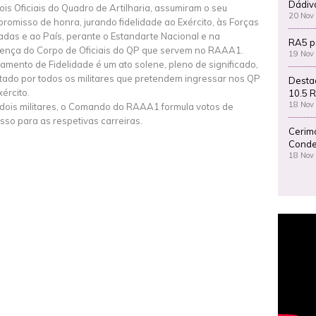
Dádiv
ois Oficiais do Quadro de Artilharia, assumiram o seu
20 Nov
romisso de honra, jurando fidelidade ao Exército, às Forças
das e ao País, perante o Estandarte Nacional e na
RA5 p
ença do Corpo de Oficiais do QP que servem no RAAA1.
19 Nov
ramento de Fidelidade é um ato solene, pleno de significado,
tado por todos os militares que pretendem ingressar nos QP
Desta
xército.
10.5 R
18 Nov
dois militares, o Comando do RAAA1 formula votos de
sso para as respetivas carreiras.
Cerim
Conde
18 Nov