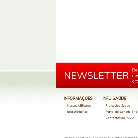
Re
NEWSLETTER
no
art
INFORMAÇÕES
INFO SAÚDE
Messes Militares
Protocolos Saúde
Recrutamento
Portal do Beneficiári
Contactos do IASFA
Revista de Artilharia © Todos os direitos reservado