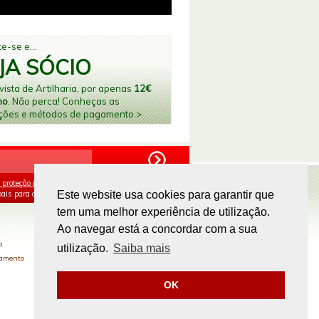
e-se e...
JA SÓCIO
ista de Artilharia, por apenas
12€
no
. Não perca! Conheças as
ções e métodos de pagamento >
 proteção de dados
e aceito o processamento e
ais para os fins mencionados.
Este website usa cookies para garantir que
tem uma melhor experiência de utilização.
PAGAMENTOS ONLINE
Ao navegar está a concordar com a sua
o
utilização.
Saiba mais
gamento
OK
Site by
omsite.com