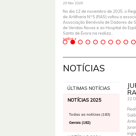
20 Nov 2025
No dia 12 de novembro de 2025, o Reg
de Artilharia N.º 5 (RA5) voltou a assoc
Associação Benévola de Dadores de 
de Vendas Novas e ao Hospital do Espír
Santo de Évora na realiza...
saiba +
NOTÍCIAS
JU
ÚLTIMAS NOTÍCIAS
R
22 O
NOTÍCIAS 2025
Real
Todas as notícias (183)
Salã
Anti
Gerais (182)
Jura
ingr