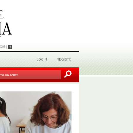
026 |
LOGIN
REGISTO