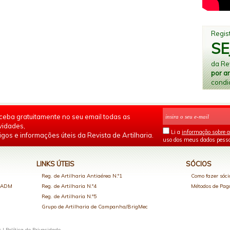
Regist
SE
da Rev
por a
condi
ceba gratuitamente no seu email todas as
vidades,
Li a
informação sobre a
igos e informações úteis da Revista de Artilharia.
uso dos meus dados pesso
LINKS ÚTEIS
SÓCIOS
Reg. de Artilharia Antiaérea N.º1
Como fazer sóci
o ADM
Reg. de Artilharia N.º4
Métodos de Pa
Reg. de Artilharia N.º5
Grupo de Artilharia de Campanha/BrigMec
s |
Política de Privacidade