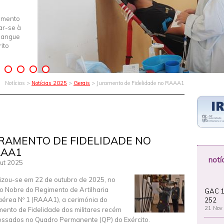
imento
iar-se à
Sangue
ito
Notícias >
Notícias 2025
>
Gerais
> Juramento de Fidelidade no RAAA1
RAMENTO DE FIDELIDADE NO
AAA1
notí
ut 2025
izou-se em 22 de outubro de 2025, no
o Nobre do Regimento de Artilharia
GAC 1
aérea Nº 1 (RAAA1), a cerimónia do
252
21 Nov
mento de Fidelidade dos militares recém
essados no Quadro Permanente (QP) do Exército.