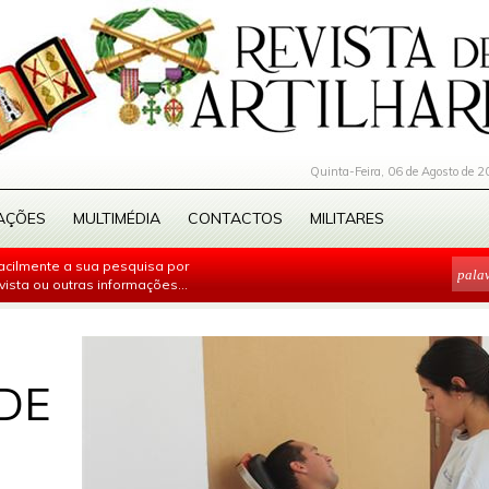
Quinta-Feira, 06 de Agosto de 2
AÇÕES
MULTIMÉDIA
CONTACTOS
MILITARES
facilmente a sua pesquisa por
evista ou outras informações...
DE