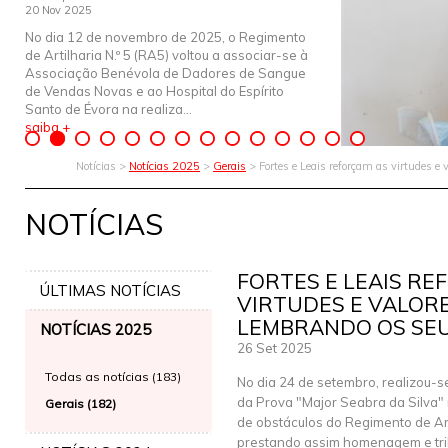
20 Nov 2025
No dia 12 de novembro de 2025, o Regimento
de Artilharia N.º 5 (RA5) voltou a associar-se à
Associação Benévola de Dadores de Sangue
de Vendas Novas e ao Hospital do Espírito
Santo de Évora na realiza...
saiba +
Notícias >
Notícias 2025
>
Gerais
> Fortes e Leais reforçam as virtudes e v
NOTÍCIAS
FORTES E LEAIS RE
ÚLTIMAS NOTÍCIAS
VIRTUDES E VALORE
LEMBRANDO OS SEUS
NOTÍCIAS 2025
26 Set 2025
Todas as notícias (183)
No dia 24 de setembro, realizou-se
da Prova "Major Seabra da Silva
Gerais (182)
de obstáculos do Regimento de Arti
prestando assim homenagem e tri