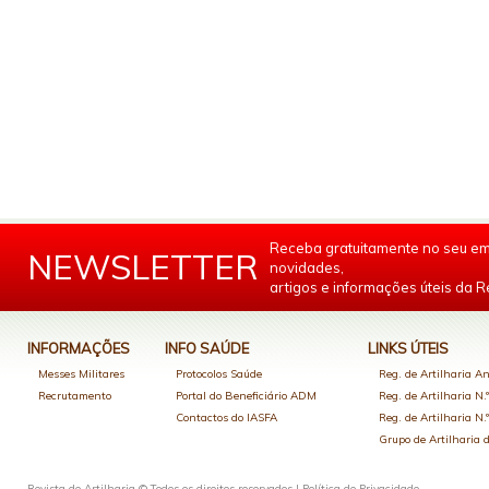
Receba gratuitamente no seu em
NEWSLETTER
novidades,
artigos e informações úteis da Re
INFORMAÇÕES
INFO SAÚDE
LINKS ÚTEIS
Messes Militares
Protocolos Saúde
Reg. de Artilharia An
Recrutamento
Portal do Beneficiário ADM
Reg. de Artilharia N.
Contactos do IASFA
Reg. de Artilharia N.
Grupo de Artilharia
Revista de Artilharia © Todos os direitos reservados |
Política de Privacidade