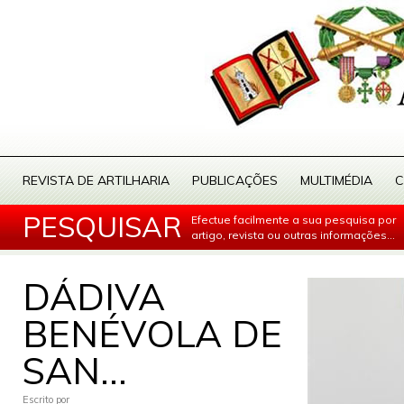
REVISTA DE ARTILHARIA
PUBLICAÇÕES
MULTIMÉDIA
C
PESQUISAR
Efectue facilmente a sua pesquisa por
artigo, revista ou outras informações...
DÁDIVA
BENÉVOLA DE
SAN...
Escrito por